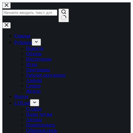
Перейти
к
сути
Ничего
не
найдено
Главная
Рубрики
Новости
Обзоры
Инструкции
Игры
Программы
Рабочее окружение
Android
Сервер
Железо
Форум
LTB.net
О сайте
Наши друзья
Авторы
Пожертвовать
Обратная связь