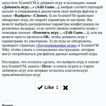
запустите ScummVM и добавьте игру в коллекцию, нажав
«Добавить игру…» (Add Game…)
, выбрав соответствующий
каталог в открывшемся диалоговом окне выбора файлов и
нажав «
Выбрать
» (
Choose)
. Если ScummVM правильно
обнаружит игру, он откроет параметры ее настроек. Вы
можете выбрать расширенные параметры конфигурации на
различных вкладках, если хотите (можно изменить позже с
помощью кнопки «
Изменить игру…
»(
Edit Game…
)), или вы
можете просто щелкнуть
OK
, чтобы добавить игру с
параметрами по умолчанию. Если игра не обнаружена,
проверьте страницы
«Поддерживаемые игры»
в ScummVM
Wiki, чтобы узнать о специальных инструкциях, которые
могут потребоваться для файлов данных конкретной игры.
Последнее, что осталось сделать, это выбрать игру в списке
игр ScummVM, нажать «
Пуск
» и начать играть в старую
любимую игру или впервые испытать классическую
приключенческую игру.
Like
1
Похожее