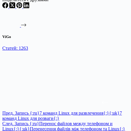
ViGo
Статей: 1263
Пред.
Запись
{:ru}7 команд Linux для развлечения{:}{:uk}7
команд Linux для розваги{:}
След.
Запись
{:ru}Перенос файлов между телефоном и
Linux{:}{:uk}Перенесення файлів між телефоном та Linux{:}