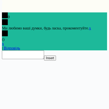
0
Ми любимо ваші думки, будь ласка, прокоментуйте.
x
(
)
x
|
Відповідь
Insert