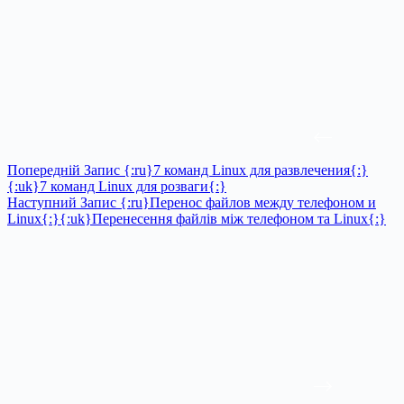
Попередній
Запис
{:ru}7 команд Linux для развлечения{:}
{:uk}7 команд Linux для розваги{:}
Наступний
Запис
{:ru}Перенос файлов между телефоном и
Linux{:}{:uk}Перенесення файлів між телефоном та Linux{:}