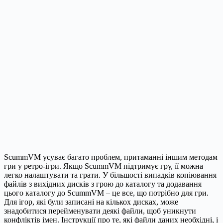
ScummVM усуває багато проблем, притаманні іншим методам
гри у ретро-ігри. Якщо ScummVM підтримує гру, її можна
легко налаштувати та грати. У більшості випадків копіювання
файлів з вихідних дисків з грою до каталогу та додавання
цього каталогу до ScummVM – це все, що потрібно для гри.
Для ігор, які були записані на кількох дисках, може
знадобитися перейменувати деякі файли, щоб уникнути
конфліктів імен. Інструкції про те, які файли даних необхідні, і