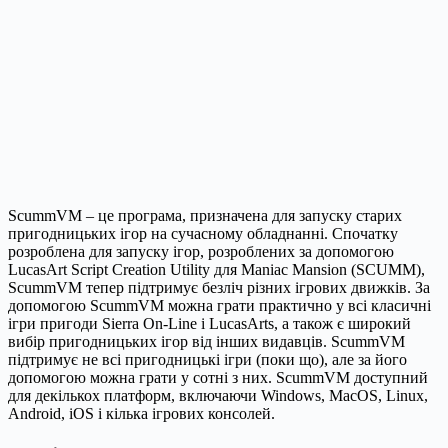
ScummVM – це програма, призначена для запуску старих
пригодницьких ігор на сучасному обладнанні. Спочатку
розроблена для запуску ігор, розроблених за допомогою
LucasArt Script Creation Utility для Maniac Mansion (SCUMM),
ScummVM тепер підтримує безліч різних ігрових движків. За
допомогою ScummVM можна грати практично у всі класичні
ігри пригоди Sierra On-Line і LucasArts, а також є широкий
вибір пригодницьких ігор від інших видавців. ScummVM
підтримує не всі пригодницькі ігри (поки що), але за його
допомогою можна грати у сотні з них. ScummVM доступний
для декількох платформ, включаючи Windows, MacOS, Linux,
Android, iOS і кілька ігрових консолей.