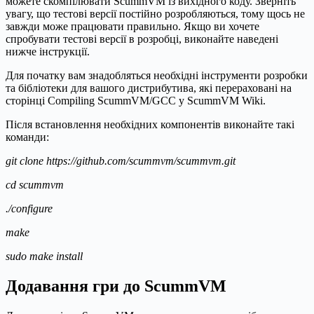
можете скомпілювати ScummVM із вихідного коду. Зверніть
увагу, що тестові версії постійно розробляються, тому щось не
завжди може працювати правильно. Якщо ви хочете
спробувати тестові версії в розробці, виконайте наведені
нижче інструкції.
Для початку вам знадобляться необхідні інструменти розробки
та бібліотеки для вашого дистрибутива, які перераховані на
сторінці Compiling ScummVM/GCC у ScummVM Wiki.
Після встановлення необхідних компонентів виконайте такі
команди:
git clone
https:
//
github.com
/
scummvm
/
scummvm.git
cd
scummvm
.
/
configure
make
sudo
make
install
Додавання гри до ScummVM