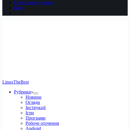
Статті користувачів
Вхід
LinuxTheBest
Рубрики
Новини
Огляди
Інструкції
Ігри
Програми
Робоче оточення
Android