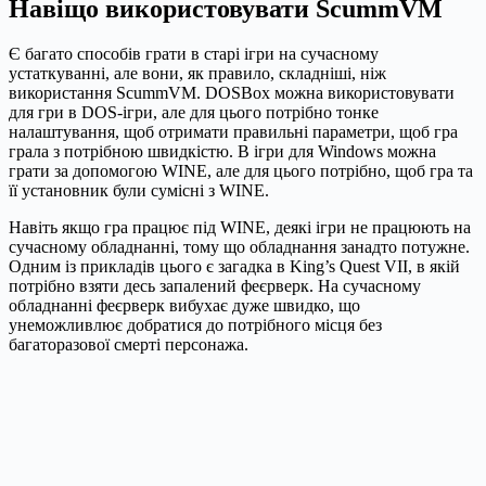
Навіщо використовувати ScummVM
Є багато способів грати в старі ігри на сучасному
устаткуванні, але вони, як правило, складніші, ніж
використання ScummVM. DOSBox можна використовувати
для гри в DOS-ігри, але для цього потрібно тонке
налаштування, щоб отримати правильні параметри, щоб гра
грала з потрібною швидкістю. В ігри для Windows можна
грати за допомогою WINE, але для цього потрібно, щоб гра та
її установник були сумісні з WINE.
Навіть якщо гра працює під WINE, деякі ігри не працюють на
сучасному обладнанні, тому що обладнання занадто потужне.
Одним із прикладів цього є загадка в King’s Quest VII, в якій
потрібно взяти десь запалений феєрверк. На сучасному
обладнанні феєрверк вибухає дуже швидко, що
унеможливлює добратися до потрібного місця без
багаторазової смерті персонажа.