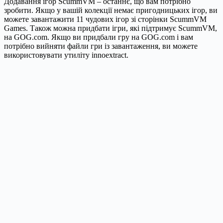
Додавання ігор ScummVM – останнє, що вам потрібно
зробити. Якщо у вашій колекції немає пригодницьких ігор, ви
можете завантажити 11 чудових ігор зі сторінки ScummVM
Games. Також можна придбати ігри, які підтримує ScummVM,
на GOG.com. Якщо ви придбали гру на GOG.com і вам
потрібно вийняти файли гри із завантаження, ви можете
використовувати утиліту innoextract.