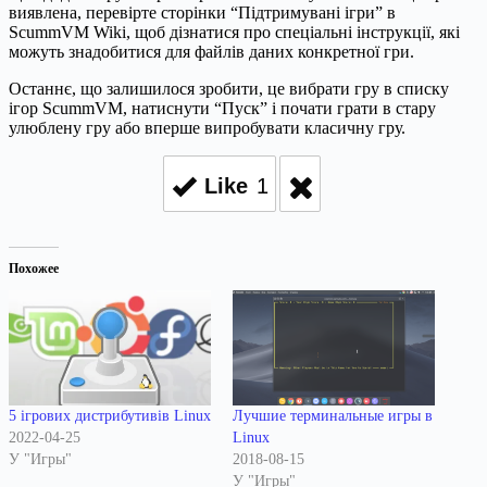
виявлена, перевірте сторінки “Підтримувані ігри” в
ScummVM Wiki, щоб дізнатися про спеціальні інструкції, які
можуть знадобитися для файлів даних конкретної гри.
Останнє, що залишилося зробити, це вибрати гру в списку
ігор ScummVM, натиснути “Пуск” і почати грати в стару
улюблену гру або вперше випробувати класичну гру.
Like
1
Похожее
5 ігрових дистрибутивів Linux
Лучшие терминальные игры в
2022-04-25
Linux
У "Игры"
2018-08-15
У "Игры"