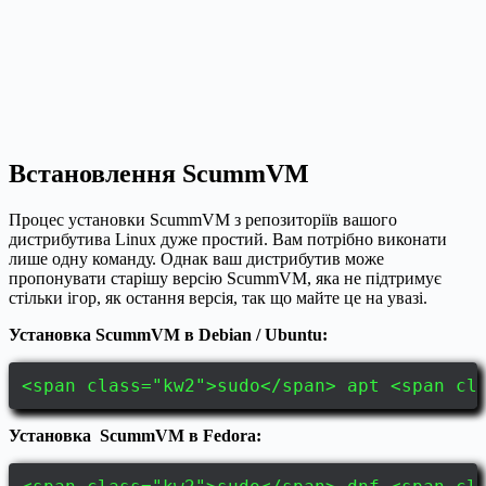
Встановлення ScummVM
Процес установки ScummVM з репозиторіїв вашого
дистрибутива Linux дуже простий. Вам потрібно виконати
лише одну команду. Однак ваш дистрибутив може
пропонувати старішу версію ScummVM, яка не підтримує
стільки ігор, як остання версія, так що майте це на увазі.
Установка ScummVM в Debian / Ubuntu:
<span class="kw2">sudo</span> apt <span cl
Установка ScummVM в Fedora: