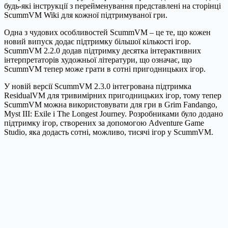
будь-які інструкції з перейменування представлені на сторінці
ScummVM Wiki для кожної підтримуваної гри.
Одна з чудових особливостей ScummVM – це те, що кожен
новий випуск додає підтримку більшої кількості ігор.
ScummVM 2.2.0 додав підтримку десятка інтерактивних
інтерпретаторів художньої літератури, що означає, що
ScummVM тепер може грати в сотні пригодницьких ігор.
У новій версії ScummVM 2.3.0 інтегрована підтримка
ResidualVM для тривимірних пригодницьких ігор, тому тепер
ScummVM можна використовувати для гри в Grim Fandango,
Myst III: Exile і The Longest Journey. Розробниками було додано
підтримку ігор, створених за допомогою Adventure Game
Studio, яка додасть сотні, можливо, тисячі ігор у ScummVM.