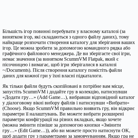
Більшість ігор повинні перебувати у власному каталозі (за
винятком ігор, які складаються з одного файлу даних), тому
найкраще розпочати створення каталогу для зберігання ваших
ігор. Це можна зробити за допомогою командного рядка або
графічного файлового менеджера. Де ви зберігаєте свої ігри,
немає значення (за винятком ScummVM Flatpak, який є
пісочницею і вимагає, щоб ігри зберігалися в каталозі
~/Documents). Після створення каталогу помістіть файли
даних для кожної гри у їхні власні підкаталоги.
Як тільки файли будуть скопійовані в потрібне вам місце,
запустіть ScummVM і ​​додайте гру в колекцію, натиснувши
«Додати гру…» (Add Game…), вибравши відповідний каталог
у діалоговому вікні вибору файлів і натиснувши «Вибрати»
(Choose). Якщо ScummVM правильно виявить гру, він відкриє
параметри її налаштувань. Ви можете вибрати розширені
параметри конфігурації на різних вкладках, якщо хочете
(можна змінити пізніше за допомогою кнопки «Змінити
гру…» (Edit Game…)), або ви можете просто натиснути OK,
щоб додати гру з параметрами за замовчуванням. Якщо гра не