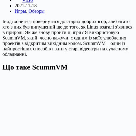
ViGo
2021-11-18
Игры
,
Обзоры
Іноді хочеться повернутися до старих добрих ігор, але багато
хто з них був випущений ще до того, як Linux взагалі з’явився
в природі. Як же знову пройти ці ігри? Я використовую
ScummVM, який, чесно кажучи, є одним із моїх улюблених
проектів з відкритим вихідним кодом. ScummVM – один із
найпростіших способів грати у старі відеоігри на сучасному
обладнанні.
Що таке ScummVM