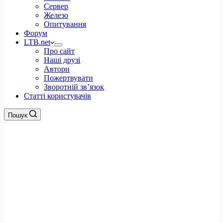
Сервер
Железо
Опитування
Форум
LTB.net
Про сайт
Наші друзі
Автори
Пожертвувати
Зворотній зв’язок
Статті користувачів
Пошук