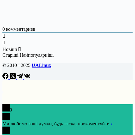
0
комментариев
Новіші
Старіші
Найпопулярніші
© 2010 - 2025
UALinux
0
Ми любимо ваші думки, будь ласка, прокоментуйте.
x