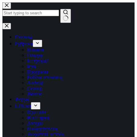
Перейти
до
вмісту
Немає
результатів
Головна
Рубрики
Новини
Обзори
Інструкції
Ігри
Програми
Робоче оточення
Android
Сервер
Железо
Форум
LTB.net
Про сайт
Наші друзі
Автори
Пожертвувати
Зворотній зв’язок