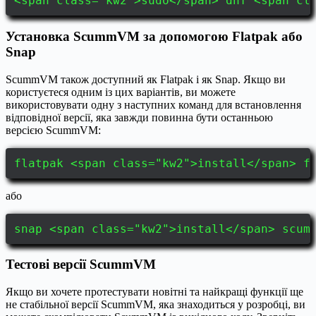
<span class="kw2">sudo</span> dnf <span cl
Установка ScummVM за допомогою Flatpak або
Snap
ScummVM також доступний як Flatpak і як Snap. Якщо ви
користуєтеся одним із цих варіантів, ви можете
використовувати одну з наступних команд для встановлення
відповідної версії, яка завжди повинна бути останньою
версією ScummVM:
flatpak <span class="kw2">install</span> f
або
snap <span class="kw2">install</span> scum
Тестові версії ScummVM
Якщо ви хочете протестувати новітні та найкращі функції ще
не стабільної версії ScummVM, яка знаходиться у розробці, ви