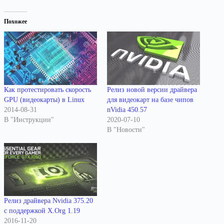
Похожее
Как протестировать скорость
Релиз новой версии драйвера
GPU (видеокарты) в Linux
для видеокарт на базе чипов
2014-08-31
nVidia 450.57
В "Инструкции"
2020-07-10
В "Новости"
Релиз драйвера Nvidia 375.20
с поддержкой X.Org 1.19
2016-11-20