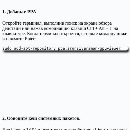
1. Добавьте PPA
Откройте терминал, выполнив поиск на экране обзора
действий или нажав комбинацию клавиш Ctrl + Alt + T на
клавиатуре. Когда терминал откроется, вставьте команду ниже
и нажмите Enter:
sudo add-apt-repository ppa:arunsivaraman/gpuviewer
2. Обновите кеш системных пакетов.
Для Ubuntu 18.04 и некоторых дистрибутивов Linux на основе