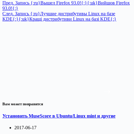
Пред.
Запись
{:ru}Вышел Firefox 93.0!{:}{:uk}Вийшов Firefox
93.0!{:}
След.
Запись
{:ru}Лучшие дистрибутивы Linux на базе
KDE{:}{:uk}Кращі дистрибутиви Linux на базі KDE{:}
Вам может понравится
Установить MuseScore в Ubuntu/Linux mint и другие
2017-06-17