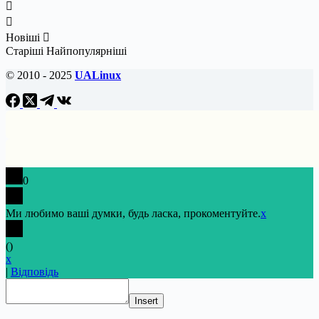
Новіші
Старіші
Найпопулярніші
© 2010 - 2025
UALinux
0
Ми любимо ваші думки, будь ласка, прокоментуйте.
x
(
)
x
|
Відповідь
Insert