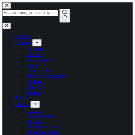
Перейти
к
сути
Ничего
не
найдено
Главная
Рубрики
Новости
Обзоры
Инструкции
Игры
Программы
Рабочее окружение
Android
Сервер
Железо
Форум
LTB.net
О сайте
Наши друзья
Авторы
Пожертвовать
Обратная связь