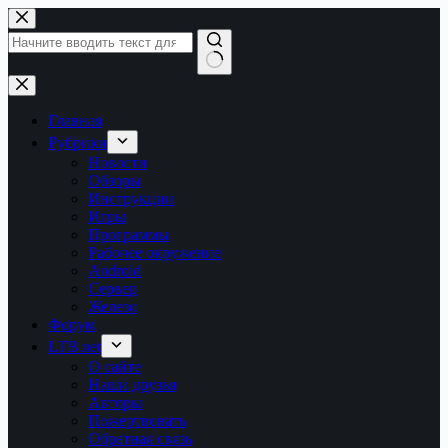
Перейти
к
сути
Ничего
не
найдено
Главная
Рубрики
Новости
Обзоры
Инструкции
Игры
Программы
Рабочее окружение
Android
Сервер
Железо
Форум
LTB.net
О сайте
Наши друзья
Авторы
Пожертвовать
Обратная связь