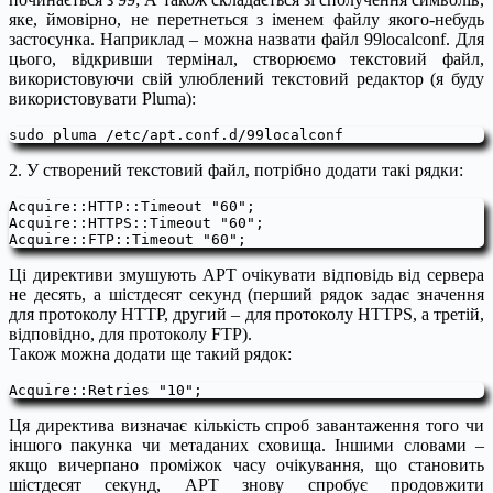
яке, ймовірно, не перетнеться з іменем файлу якого-небудь
застосунка. Наприклад – можна назвати файл 99localconf. Для
цього, відкривши термінал, створюємо текстовий файл,
використовуючи свій улюблений текстовий редактор (я буду
використовувати Pluma):
sudo pluma /etc/apt.conf.d/99localconf
2. У створений текстовий файл, потрібно додати такі рядки:
Acquire::HTTP::Timeout "60";

Acquire::HTTPS::Timeout "60";

Acquire::FTP::Timeout "60";
Ці директиви змушують APT очікувати відповідь від сервера
не десять, а шістдесят секунд (перший рядок задає значення
для протоколу HTTP, другий – для протоколу HTTPS, а третій,
відповідно, для протоколу FTP).
Також можна додати ще такий рядок:
Acquire::Retries "10";
Ця директива визначає кількість спроб завантаження того чи
іншого пакунка чи метаданих сховища. Іншими словами –
якщо вичерпано проміжок часу очікування, що становить
шістдесят секунд, APT знову спробує продовжити