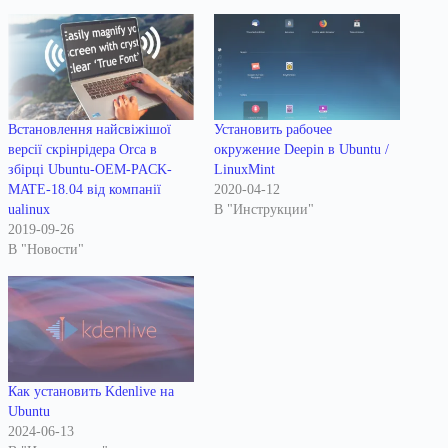
Встановлення найсвіжішої
Установить рабочее
версії скрінрідера Orca в
окружение Deepin в Ubuntu /
збірці Ubuntu-OEM-PACK-
LinuxMint
MATE-18.04 від компанії
2020-04-12
ualinux
В "Инструкции"
2019-09-26
В "Новости"
Как установить Kdenlive на
Ubuntu
2024-06-13