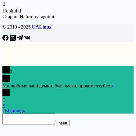
Новіші
Старіші
Найпопулярніші
© 2010 - 2025
UALinux
0
Ми любимо ваші думки, будь ласка, прокоментуйте.
x
(
)
x
|
Відповідь
Insert