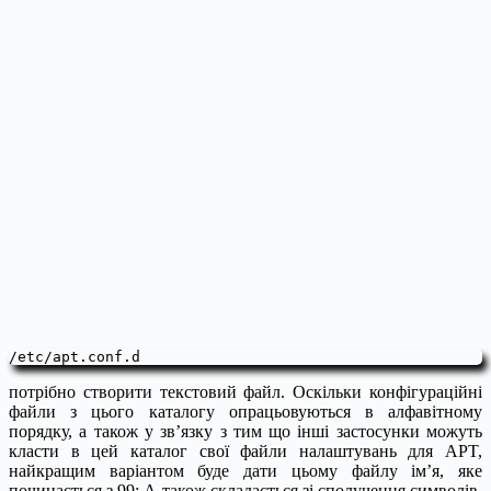
/etc/apt.conf.d
потрібно створити текстовий файл. Оскільки конфігураційні
файли з цього каталогу опрацьовуються в алфавітному
порядку, а також у зв’язку з тим що інші застосунки можуть
класти в цей каталог свої файли налаштувань для APT,
найкращим варіантом буде дати цьому файлу ім’я, яке
починається з 99; А також складається зі сполучення символів,