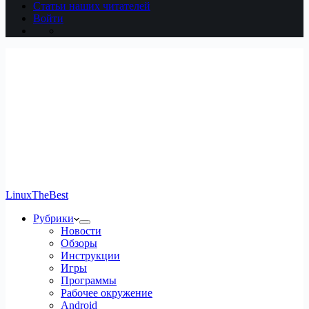
Статьи наших читателей
Войти
LinuxTheBest
Рубрики
Новости
Обзоры
Инструкции
Игры
Программы
Рабочее окружение
Android