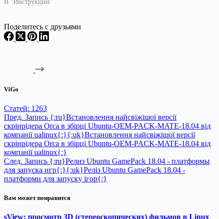
В "Инструкции"
Поделитесь с друзьями
ViGo
Статей: 1263
Пред.
Запись
{:ru}Встановлення найсвіжішої версії
скрінрідера Orca в збірці Ubuntu-OEM-PACK-MATE-18.04 від
компанії ualinux{:}{:uk}Встановлення найсвіжішої версії
скрінрідера Orca в збірці Ubuntu-OEM-PACK-MATE-18.04 від
компанії ualinux{:}
След.
Запись
{:ru}Релиз Ubuntu GamePack 18.04 - платформы
для запуска игр{:}{:uk}Реліз Ubuntu GamePack 18.04 -
платформи для запуску ігор{:}
Вам может понравится
sView: просмотр 3D (стереоскопических) фильмов в Linux