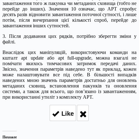
завантаження того ж пакунка чи метаданих сховища (тобто не
перейде до інших). Значення 10 означає, що APT спробує
десять разів відновити завантаження поточної сутності, і лише
потім, після вичерпання цієї кількості спроб, перейде до
завантаження інших сутностей.
3. Після додавання цих рядків, потрібно зберегти зміни у
файлі.
Внаслідок цих маніпуляцій, використовуючи команди на
кшталт apt update або apt full-upgrade, можна взагалі не
помічати якихось тимчасових затримок передачі даних.
Звісно, значення параметрів наведено тут як приклад, кожен
може налаштовувати все під себе. В більшості випадків
наведених мною значень параметрів достатньо для оновлень
метаданих сховищ, встановлення пакунків та оновлення
системи, а також для всього, що пов’язано із завантаженням,
при використанні утиліт з комплекту APT.
Like
Похожее