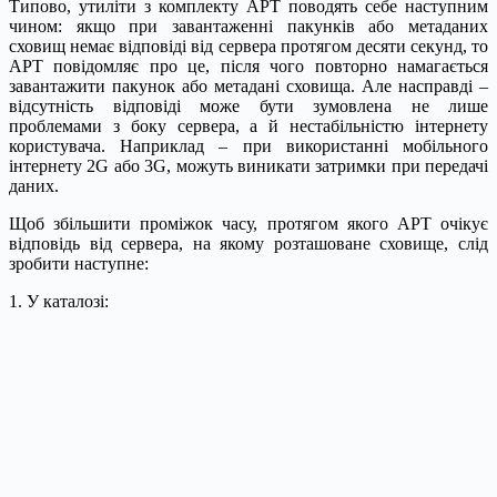
Типово, утиліти з комплекту APT поводять себе наступним
чином: якщо при завантаженні пакунків або метаданих
сховищ немає відповіді від сервера протягом десяти секунд, то
APT повідомляє про це, після чого повторно намагається
завантажити пакунок або метадані сховища. Але насправді –
відсутність відповіді може бути зумовлена не лише
проблемами з боку сервера, а й нестабільністю інтернету
користувача. Наприклад – при використанні мобільного
інтернету 2G або 3G, можуть виникати затримки при передачі
даних.
Щоб збільшити проміжок часу, протягом якого APT очікує
відповідь від сервера, на якому розташоване сховище, слід
зробити наступне:
1. У каталозі: