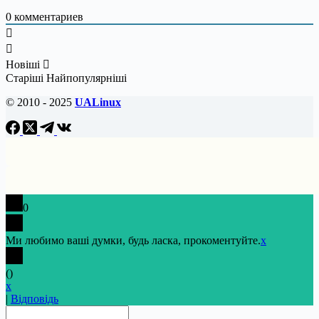
0
комментариев
Новіші
Старіші
Найпопулярніші
© 2010 - 2025
UALinux
0
Ми любимо ваші думки, будь ласка, прокоментуйте.
x
(
)
x
|
Відповідь