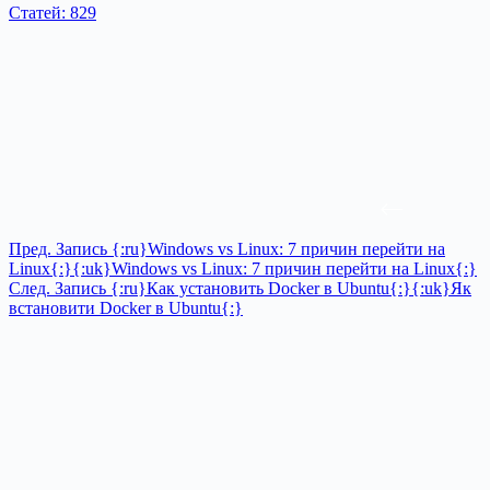
Статей: 829
Пред.
Запись
{:ru}Windows vs Linux: 7 причин перейти на
Linux{:}{:uk}Windows vs Linux: 7 причин перейти на Linux{:}
След.
Запись
{:ru}Как установить Docker в Ubuntu{:}{:uk}Як
встановити Docker в Ubuntu{:}