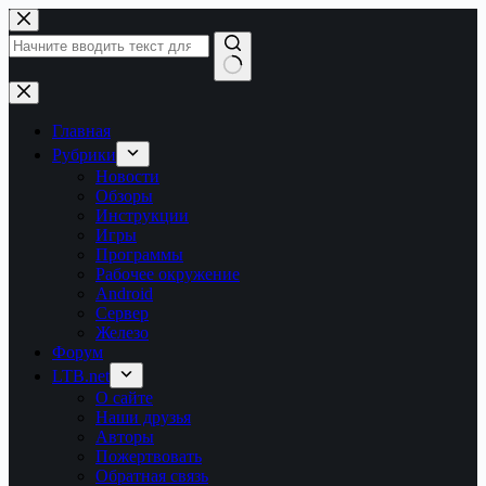
Перейти
к
сути
Ничего
не
найдено
Главная
Рубрики
Новости
Обзоры
Инструкции
Игры
Программы
Рабочее окружение
Android
Сервер
Железо
Форум
LTB.net
О сайте
Наши друзья
Авторы
Пожертвовать
Обратная связь