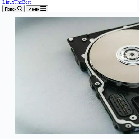
LinuxTheBest
Поиск
Меню