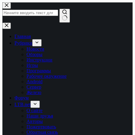
Перейти
к
сути
Ничего
не
найдено
Главная
Рубрики
Новости
Обзоры
Инструкции
Игры
Программы
Рабочее окружение
Android
Сервер
Железо
Форум
LTB.net
О сайте
Наши друзья
Авторы
Пожертвовать
Обратная связь