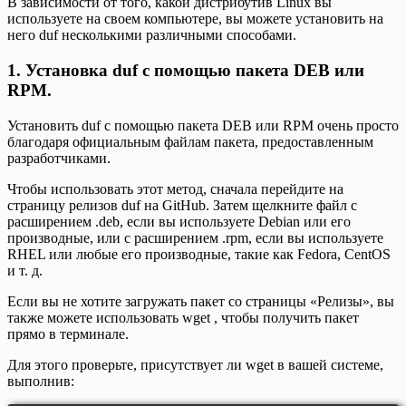
В зависимости от того, какой дистрибутив Linux вы
используете на своем компьютере, вы можете установить на
него duf несколькими различными способами.
1. Установка duf с помощью пакета DEB или
RPM.
Установить duf с помощью пакета DEB или RPM очень просто
благодаря официальным файлам пакета, предоставленным
разработчиками.
Чтобы использовать этот метод, сначала перейдите на
страницу релизов duf на GitHub. Затем щелкните файл с
расширением .deb, если вы используете Debian или его
производные, или с расширением .rpm, если вы используете
RHEL или любые его производные, такие как Fedora, CentOS
и т. д.
Если вы не хотите загружать пакет со страницы «Релизы», вы
также можете использовать wget , чтобы получить пакет
прямо в терминале.
Для этого проверьте, присутствует ли wget в вашей системе,
выполнив: