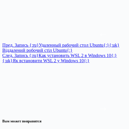
Пред.
Запись
{:ru}Удаленный рабочий стол Ubuntu{:}{:uk}
Віддалений робочий стіл Ubuntu{:}
След.
Запись
{:ru}Как установить WSL 2 в Windows 10{:}
{:uk}Як встановити WSL 2 у Windows 10{:}
Вам может понравится