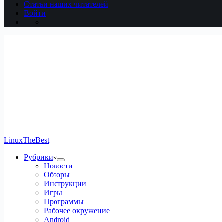
Статьи наших читателей
Войти
LinuxTheBest
Рубрики
Новости
Обзоры
Инструкции
Игры
Программы
Рабочее окружение
Android