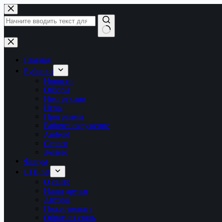
Перейти
к
сути
Ничего
не
найдено
Главная
Рубрики
Новости
Обзоры
Инструкции
Игры
Программы
Рабочее окружение
Android
Сервер
Железо
Форум
LTB.net
О сайте
Наши друзья
Авторы
Пожертвовать
Обратная связь