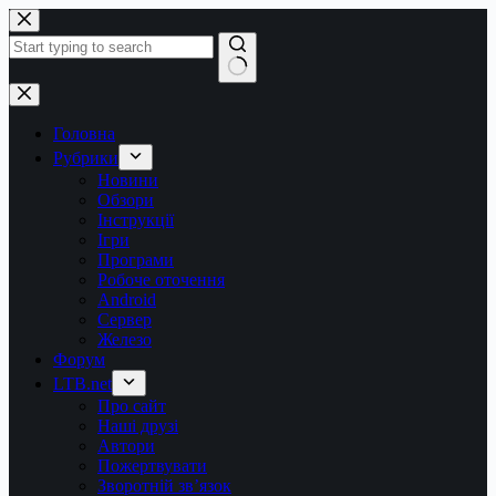
Перейти
до
вмісту
Немає
результатів
Головна
Рубрики
Новини
Обзори
Інструкції
Ігри
Програми
Робоче оточення
Android
Сервер
Железо
Форум
LTB.net
Про сайт
Наші друзі
Автори
Пожертвувати
Зворотній зв’язок