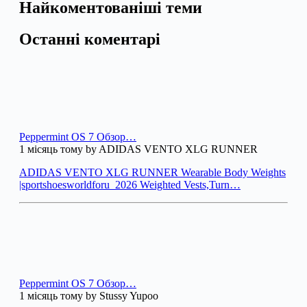
Найкоментованіші теми
Останні коментарі
Peppermint OS 7 Обзор…
1 місяць тому by ADIDAS VENTO XLG RUNNER
ADIDAS VENTO XLG RUNNER Wearable Body Weights
|sportshoesworldforu_2026 Weighted Vests,Turn…
Peppermint OS 7 Обзор…
1 місяць тому by Stussy Yupoo