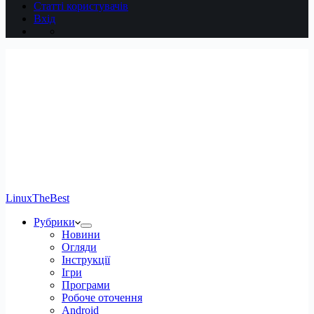
Статті користувачів
Вхід
LinuxTheBest
Рубрики
Новини
Огляди
Інструкції
Ігри
Програми
Робоче оточення
Android