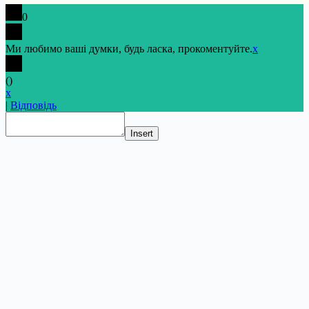
0
Ми любимо ваші думки, будь ласка, прокоментуйте.
x
(
)
x
|
Відповідь
Insert