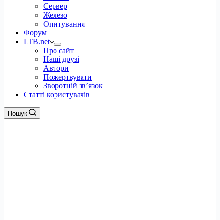
Сервер
Железо
Опитування
Форум
LTB.net
Про сайт
Наші друзі
Автори
Пожертвувати
Зворотній зв’язок
Статті користувачів
Пошук