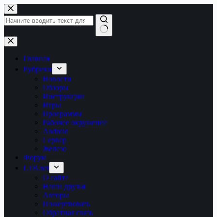
Перейти
к
сути
Ничего
не
найдено
Главная
Рубрики
Новости
Обзоры
Инструкции
Игры
Программы
Рабочее окружение
Android
Сервер
Железо
Форум
LTB.net
О сайте
Наши друзья
Авторы
Пожертвовать
Обратная связь