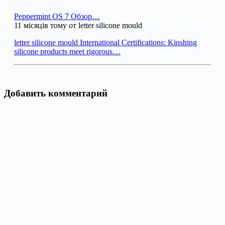
Peppermint OS 7 Обзор…
11 місяців тому от letter silicone mould
letter silicone mould International Certifications: Kinshing
silicone products meet rigorous…
Добавить комментарий