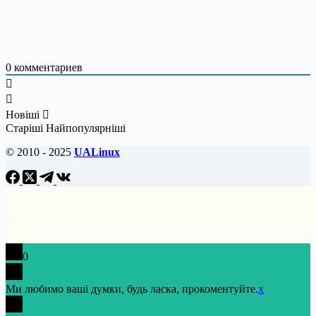
0
комментариев
Новіші
Старіші
Найпопулярніші
© 2010 - 2025
UALinux
0
Ми любимо ваші думки, будь ласка, прокоментуйте.
x