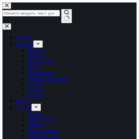
Перейти
к
сути
Ничего
не
найдено
Главная
Рубрики
Новости
Обзоры
Инструкции
Игры
Программы
Рабочее окружение
Android
Сервер
Железо
Форум
LTB.net
О сайте
Наши друзья
Авторы
Пожертвовать
Обратная связь