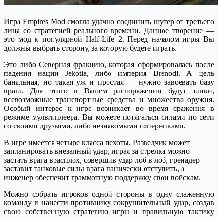
Игра Empires Mod смогла удачно соединить шутер от третьего
лица со стратегией реального времени. Данное творение —
это мод к популярной Half-Life 2. Перед началом игры Вы
должны выбрать сторону, за которую будете играть.
Это либо Северная фракцию, которая сформировалась после
падения нации Jekotia, либо империя Brenodi. А цель
банальная, но такая уж и простая — нужно завоевать базу
врага. Для этого в Вашем распоряжении будут танки,
всевозможные транспортные средства и множество оружия.
Особый интерес к игре возникает во время сражения в
режиме мультиплеера. Вы можете потягаться силами по сети
со своими друзьями, либо незнакомыми соперниками.
В игре имеется четыре класса пехоты. Разведчик может
запланировать внезапный удар, играя за стрелка можно
застать врага врасплох, совершив удар лоб в лоб, гренадер
заставит танковые силы врага панически отступить, а
инженер обеспечит граммотную поддержку свои войскам.
Можно собрать игроков одной стороны в одну слаженную
команду и нанести противнику сокрушительный удар, создав
свою собственную стратегию игры и правильную тактику