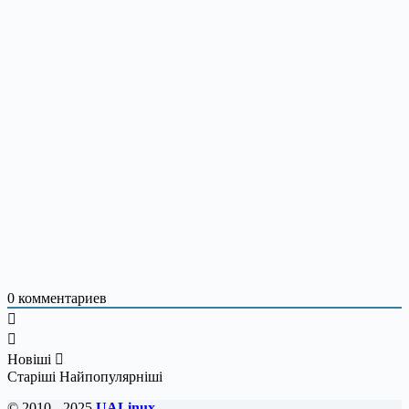
0
комментариев
Новіші
Старіші
Найпопулярніші
© 2010 - 2025
UALinux