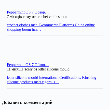
Peppermint OS 7 Обзор…
7 місяців тому от crochet clothes men
crochet clothes men E-commerce Platforms China online
shopping boom has…
Peppermint OS 7 Обзор…
11 місяців тому от letter silicone mould
letter silicone mould International Certifications: Kinshing
silicone products meet rigorous…
Добавить комментарий