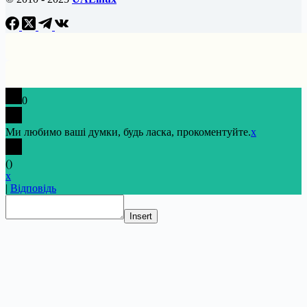
0
Ми любимо ваші думки, будь ласка, прокоментуйте.
x
(
)
x
|
Відповідь
Insert