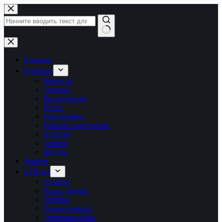
Перейти
к
сути
Ничего
не
найдено
Главная
Рубрики
Новости
Обзоры
Инструкции
Игры
Программы
Рабочее окружение
Android
Сервер
Железо
Форум
LTB.net
О сайте
Наши друзья
Авторы
Пожертвовать
Обратная связь