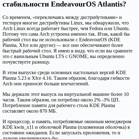
стабильности EndeavourOS Atlantis?
Со временем, «переключаясь между дистрибутивами» и
тестируя многие дистрибутивы Linux, мы обнаружили, что
Arch Linux всегда работает быстрее, чем Fedora или Ubuntu.
Потому что сама Arch устроена именно так. Итак, какой бы
рабочий стол вы не использовали с EndeavourOS (KDE
Plasma, Xfce или другие) — все они обеспечивают более
быстрый рабочий стол. Я имею в виду, что если вы сравните
это с ванильным Ubuntu LTS с GNOME, вы определенно
почувствуете разницу.
В этом выпуске среди основных настольных версий KDE
Plasma 5.23 и Xfce 4.16. Таким образом, благодаря гибкости
Arch они приносят больше впечатлений.
Мы держали этот выпуск на виртуальной машине более 10
часов. Таким образом, он потреблял около 2% -3% ЦП.
Потребление памяти для рабочего стола KDE Plasma
составляет около 870 МБ.
И процессор, и память, потребляемые оконным менеджером
KDE kwin_x11 и оболочкой Plasma (плазменная оболочка) в
состоянии ожидания. Если запускать приложения, то и
дальше увеличивалось бы.