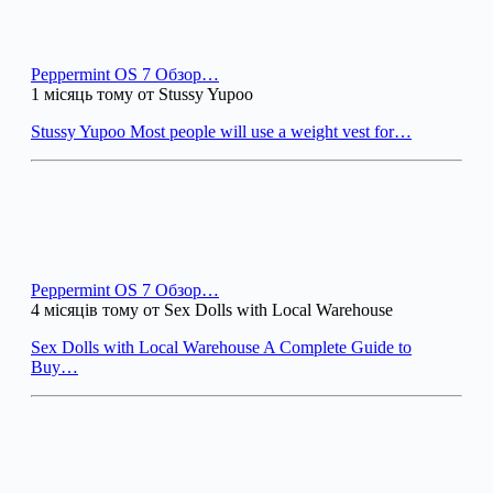
Peppermint OS 7 Обзор…
1 місяць тому от Stussy Yupoo
Stussy Yupoo Most people will use a weight vest for…
Peppermint OS 7 Обзор…
4 місяців тому от Sex Dolls with Local Warehouse
Sex Dolls with Local Warehouse A Complete Guide to
Buy…