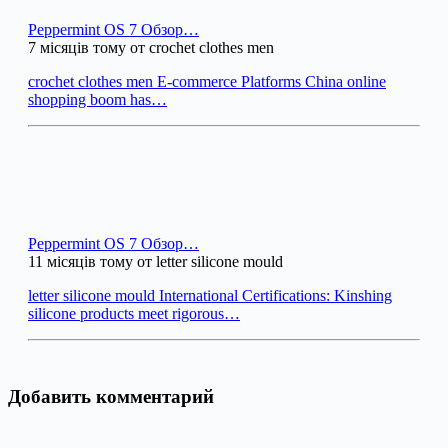
Peppermint OS 7 Обзор…
7 місяців тому от crochet clothes men
crochet clothes men E-commerce Platforms China online
shopping boom has…
Peppermint OS 7 Обзор…
11 місяців тому от letter silicone mould
letter silicone mould International Certifications: Kinshing
silicone products meet rigorous…
Добавить комментарий