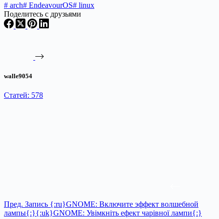
#
arch
#
EndeavourOS
#
linux
Поделитесь с друзьями
walle9054
Статей: 578
Пред.
Запись
{:ru}GNOME: Включите эффект волшебной
лампы{:}{:uk}GNOME: Увімкніть ефект чарівної лампи{:}