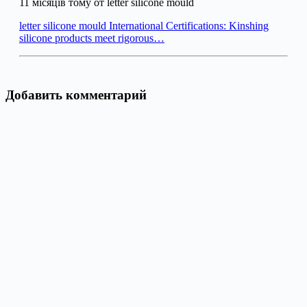
11 місяців тому от letter silicone mould
letter silicone mould International Certifications: Kinshing
silicone products meet rigorous…
Добавить комментарий