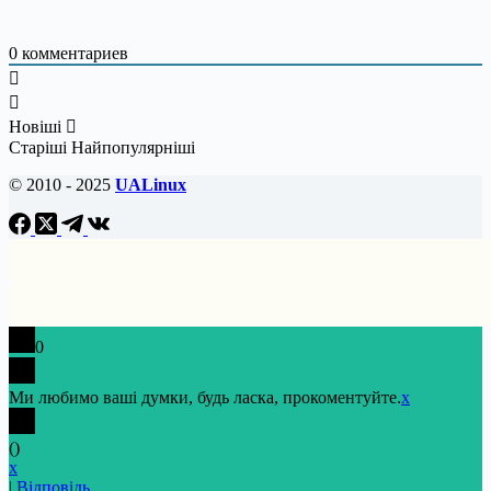
0
комментариев
Новіші
Старіші
Найпопулярніші
© 2010 - 2025
UALinux
0
Ми любимо ваші думки, будь ласка, прокоментуйте.
x
(
)
x
|
Відповідь