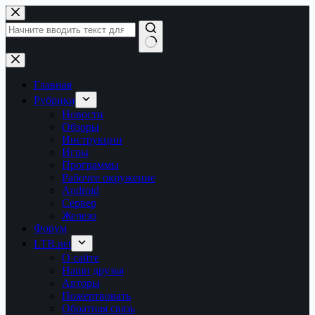
Перейти
к
сути
Ничего
не
найдено
Главная
Рубрики
Новости
Обзоры
Инструкции
Игры
Программы
Рабочее окружение
Android
Сервер
Железо
Форум
LTB.net
О сайте
Наши друзья
Авторы
Пожертвовать
Обратная связь