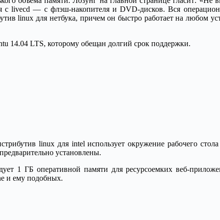
ького объема памяти. Лозунг на главной странице гласит: «Не 
я с livecd — с флэш-накопителя и DVD-дисков. Вся операцио
тив linux для нетбука, причем он быстро работает на любом ус
tu 14.04 LTS, которому обещан долгий срок поддержки.
истрибутив linux для intel использует окружение рабочего сто
предварительно установлены.
дует 1 ГБ оперативной памяти для ресурсоемких веб-приложен
One и ему подобных.