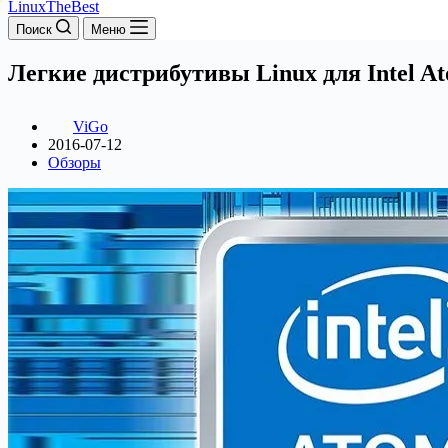
LinuxTheBest
Поиск
Меню
Легкие дистрибутивы Linux для Intel A
ViGo
2016-07-12
Обзоры