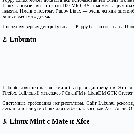
Puppy Linux может похвастаться использованием очень мален
Linux занимает всего около 100 МБ ОЗУ и может загружатьс
памяти. Именно поэтому Puppy Linux — очень легкий дистрибу
записи жесткого диска.
Последняя версия дистрибутива — Puppy 6 — основана на Ubun
2. Lubuntu
Lubuntu известен как легкий и быстрый дистрибутив. Этот д
Firefox, файловый менеджер PCmanFM и LightDM GTK Greeter 
Системные требования неприхотливы. Сайт Lubuntu рекомен
легкий дистрибутив linux для нетбука, такого как Acer Aspire 
3. Linux Mint с Mate и Xfce