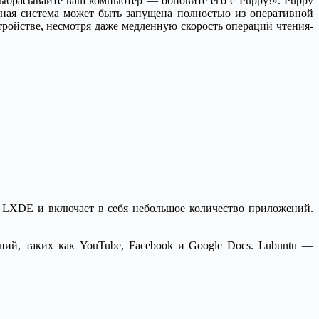
выбрасывайте ваш компьютер — обновите его с Puppy!». Puppy
нная система может быть запущена полностью из оперативной
тройстве, несмотря даже медленную скорость операций чтения-
ла LXDE и включает в себя небольшое количество приложений.
ий, таких как YouTube, Facebook и Google Docs. Lubuntu —