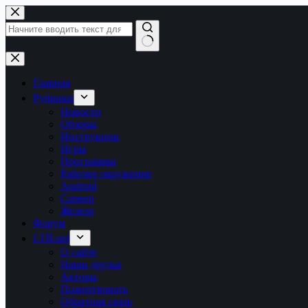
Перейти
к
сути
Ничего
не
найдено
Главная
Рубрики
Новости
Обзоры
Инструкции
Игры
Программы
Рабочее окружение
Android
Сервер
Железо
Форум
LTB.net
О сайте
Наши друзья
Авторы
Пожертвовать
Обратная связь