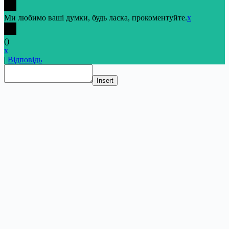
Ми любимо ваші думки, будь ласка, прокоментуйте.
x
(
)
x
|
Відповідь
Insert