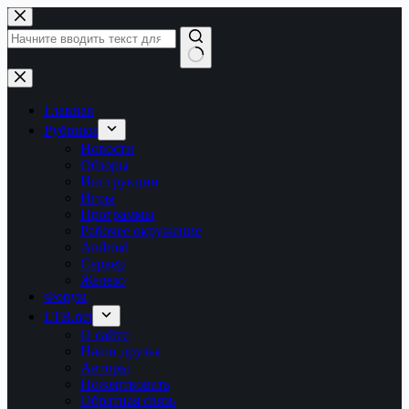
Перейти
к
сути
Ничего
не
найдено
Главная
Рубрики
Новости
Обзоры
Инструкции
Игры
Программы
Рабочее окружение
Android
Сервер
Железо
Форум
LTB.net
О сайте
Наши друзья
Авторы
Пожертвовать
Обратная связь