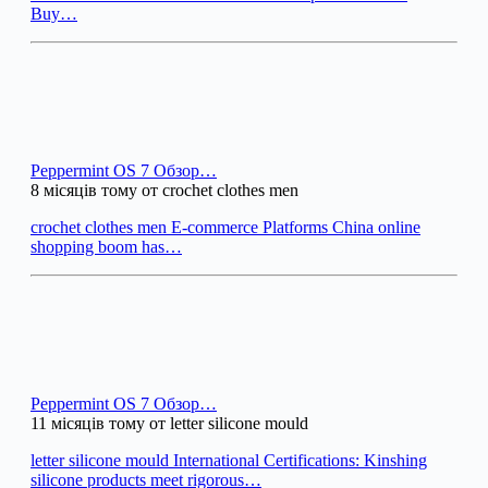
Buy…
Peppermint OS 7 Обзор…
8 місяців тому от crochet clothes men
crochet clothes men E-commerce Platforms China online
shopping boom has…
Peppermint OS 7 Обзор…
11 місяців тому от letter silicone mould
letter silicone mould International Certifications: Kinshing
silicone products meet rigorous…