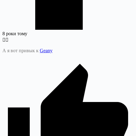
8 роки тому
А я вот привык к
Geany