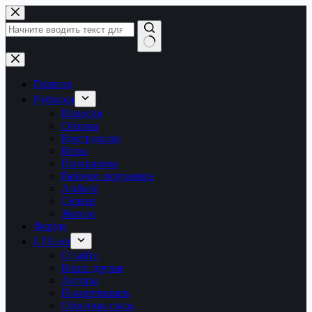
Перейти
к
сути
Ничего
не
найдено
Главная
Рубрики
Новости
Обзоры
Инструкции
Игры
Программы
Рабочее окружение
Android
Сервер
Железо
Форум
LTB.net
О сайте
Наши друзья
Авторы
Пожертвовать
Обратная связь