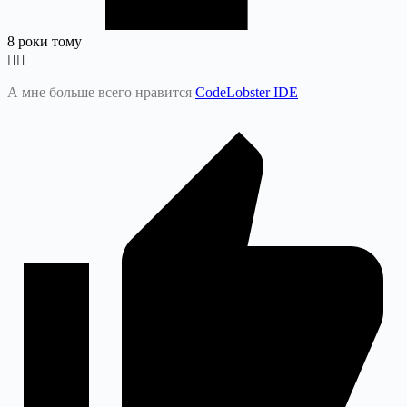
8 роки тому
А мне больше всего нравится
CodeLobster IDE