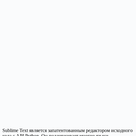
Sublime Text является запатентованным редактором исходного
кода с API Python. Он поддерживает многие языки