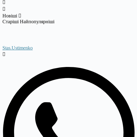
Новіші
Старіші
Найпопулярніші
Stas.Ustimenko