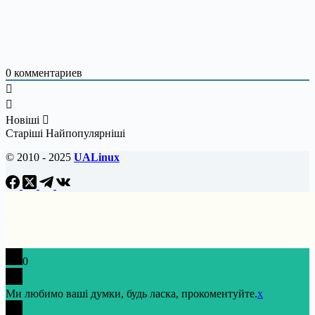
0
комментариев
Новіші
Старіші
Найпопулярніші
© 2010 - 2025
UALinux
0
Ми любимо ваші думки, будь ласка, прокоментуйте.
x