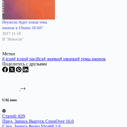
Неужели будет новая тема
иконок в Ubuntu 18.04?
2017-11-18
В "Новости"
Метки
#
icon
#
icons
#
pacifica
#
значки
#
иконки
#
темы иконок
Поделитесь с друзьями
UALinux
Статей: 829
Пред.
Запись
Выпуск CrossOver 16.0
След.
Запись
Релиз Vivaldi 1.6