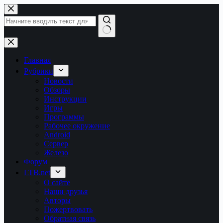
Перейти
к
сути
Ничего
не
найдено
Главная
Рубрики
Новости
Обзоры
Инструкции
Игры
Программы
Рабочее окружение
Android
Сервер
Железо
Форум
LTB.net
О сайте
Наши друзья
Авторы
Пожертвовать
Обратная связь