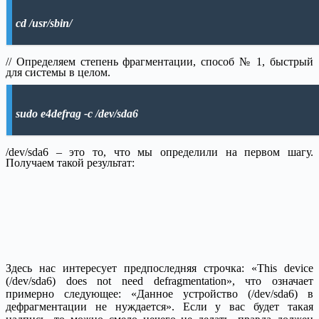
cd /usr/sbin/
// Определяем степень фрагментации, способ № 1, быстрый
для системы в целом.
sudo e4defrag -c /dev/sda6
/dev/sda6 – это то, что мы определили на первом шагу.
Получаем такой результат:
Здесь нас интересует предпоследняя строчка: «This device
(/dev/sda6) does not need defragmentation», что означает
примерно следующее: «Данное устройство (/dev/sda6) в
дефрагментации не нуждается». Если у вас будет такая