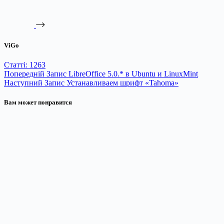
ViGo
Статті: 1263
Попередній
Запис
LibreOffice 5.0.* в Ubuntu и LinuxMint
Наступний
Запис
Устанавливаем шрифт «Tahoma»
Вам может понравится