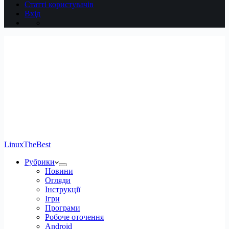
Статті користувачів
Вхід
LinuxTheBest
Рубрики
Новини
Огляди
Інструкції
Ігри
Програми
Робоче оточення
Android