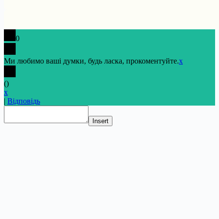
0
Ми любимо ваші думки, будь ласка, прокоментуйте.
x
(
)
x
|
Відповідь
Insert