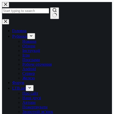
Перейти
до
вмісту
Немає
результатів
Головна
Рубрики
Новини
Обзори
Інструкції
Ігри
Програми
Робоче оточення
Android
Сервер
Железо
Форум
LTB.net
Про сайт
Наші друзі
Автори
Пожертвувати
Зворотній зв’язок