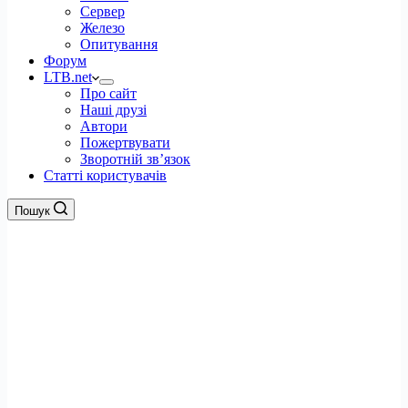
Сервер
Железо
Опитування
Форум
LTB.net
Про сайт
Наші друзі
Автори
Пожертвувати
Зворотній зв’язок
Статті користувачів
Пошук