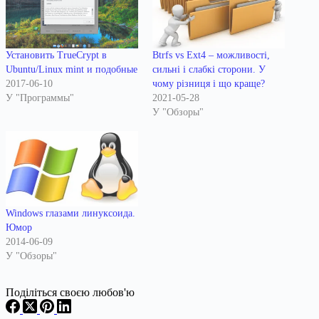
Установить TrueCrypt в
Btrfs vs Ext4 – можливості,
Ubuntu/Linux mint и подобные
сильні і слабкі сторони. У
2017-06-10
чому різниця і що краще?
У "Программы"
2021-05-28
У "Обзоры"
Windows глазами линуксоида.
Юмор
2014-06-09
У "Обзоры"
Поділіться своєю любов'ю