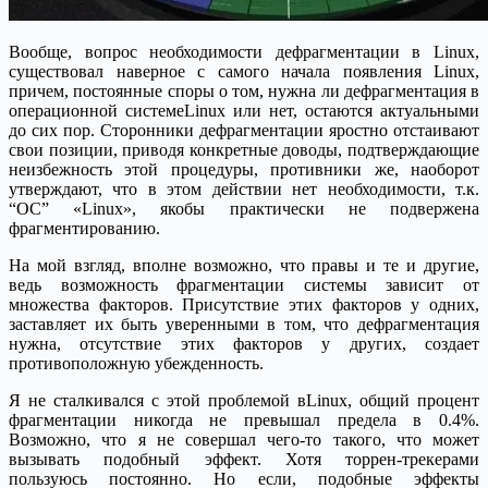
Вообще, вопрос необходимости дефрагментации в Linux,
существовал наверное с самого начала появления Linux,
причем, постоянные споры о том, нужна ли дефрагментация в
операционной системеLinux или нет, остаются актуальными
до сих пор.
Сторонники дефрагментации яростно отстаивают
свои позиции, приводя конкретные доводы, подтверждающие
неизбежность этой процедуры, противники же, наоборот
утверждают, что в этом действии нет необходимости, т.к.
“ОС” «Linux», якобы практически не подвержена
фрагментированию.
На мой взгляд, вполне возможно, что правы и те и другие,
ведь возможность фрагментации системы зависит от
множества факторов. Присутствие этих факторов у одних,
заставляет их быть уверенными в том, что дефрагментация
нужна, отсутствие этих факторов у других, создает
противоположную убежденность.
Я не сталкивался с этой проблемой вLinux, общий процент
фрагментации никогда не превышал предела в 0.4%.
Возможно, что я не совершал чего-то такого, что может
вызывать подобный эффект. Хотя торрен-трекерами
пользуюсь постоянно. Но если, подобные эффекты