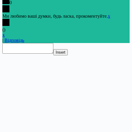
0
Ми любимо ваші думки, будь ласка, прокоментуйте.
x
(
)
x
|
Відповідь
Insert