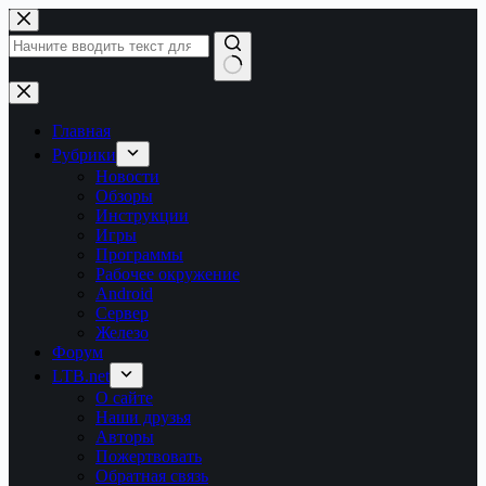
Перейти
к
сути
Ничего
не
найдено
Главная
Рубрики
Новости
Обзоры
Инструкции
Игры
Программы
Рабочее окружение
Android
Сервер
Железо
Форум
LTB.net
О сайте
Наши друзья
Авторы
Пожертвовать
Обратная связь