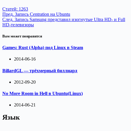
Статей: 1263
Пред.
Запись
Centration на Ubuntu
След.
Запись
Samsung представил изогнутые Ultra HD- и Full
HD-телевизоры
Вам может понравится
Games: Rust (Alpha) под Linux в Steam
2014-06-16
BillardGL — трёхмерный биллиард
2012-09-20
No More Room in Hell в Ubuntu(Linux)
2014-06-21
Язык