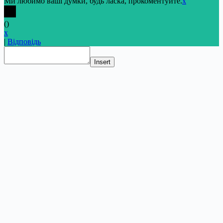
Ми любимо ваші думки, будь ласка, прокоментуйте.
x
(
)
x
|
Відповідь
Insert