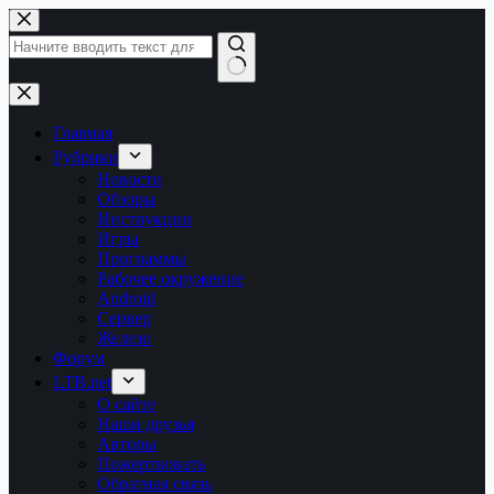
Перейти
к
сути
Ничего
не
найдено
Главная
Рубрики
Новости
Обзоры
Инструкции
Игры
Программы
Рабочее окружение
Android
Сервер
Железо
Форум
LTB.net
О сайте
Наши друзья
Авторы
Пожертвовать
Обратная связь