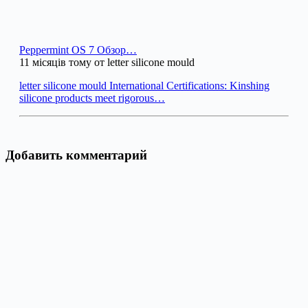
Peppermint OS 7 Обзор…
11 місяців тому от letter silicone mould
letter silicone mould International Certifications: Kinshing
silicone products meet rigorous…
Добавить комментарий