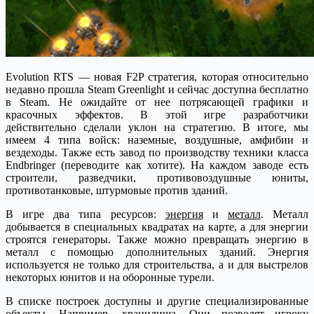
Evolution RTS — новая F2P стратегия, которая относительно
недавно прошла Steam Greenlight и сейчас доступна бесплатно
в Steam. Не ожидайте от нее потрясающей графики и
красочных эффектов. В этой игре разработчики
действительно сделали уклон на стратегию. В итоге, мы
имеем 4 типа войск: наземные, воздушные, амфибии и
вездеходы. Также есть завод по производству техники класса
Endbringer (переводите как хотите). На каждом заводе есть
строители, разведчики, противовоздушные юниты,
противотанковые, штурмовые против зданий.
В игре два типа ресурсов:
энергия
и
металл
. Металл
добывается в специальных квадратах на карте, а для энергии
строятся генераторы. Также можно превращать энергию в
металл с помощью дополнительных зданий. Энергия
используется не только для строительства, а и для выстрелов
некоторых юнитов и на оборонные турели.
В списке построек доступны и другие специализированные
объекты. Например, хранилища. Они позволят игроку