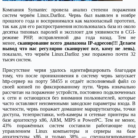
Компания Symantec провела анализ степени поражения
систем червём Linux.Darlloz. Червь был выявлен в ноябре
прошлого года и воспринимался как малоопасный прототип,
так как для его распространения использовалась база из около
десятка типовых паролей и эксплоит для уязвимости в CGI-
режиме PHP, исправленной два года назад. Тем не
менее,
сканирование всего диапазона IP-адресов(!!! Делаем
вывод что нас регулярно сканируют все, кому не лень)
,
показало, что червём Linux.Darlloz уже поражено почти 32
тысяч систем.
Присутствие червя удалось идентифицировать благодаря
тому, что после проникновения в систему червь запускает
http-сервер на порту 58455 и отдаёт исполняемый файл со
своей копией по фиксированному пути. Червь изначально
рассчитан на поражение устройств, постоянно подключенных
к сети и остающихся без внимания пользователей, которые
часто оставляют неизменными заводские параметры входа. В
частности, червь поражает домашние маршрутизаторы, точки
доступа, телеприставки, web-камеры и сетевые принтеры на
базе архитектур x86, ARM, MIPS и PowerPC. Тем не менее,
43% поражённых систем составили работающие под
управлением Linux компьютеры и серверы на базе
архитектуры x86, и только 38% — специализированные