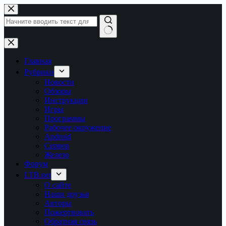
Перейти
к
сути
Ничего
не
найдено
Главная
Рубрики
Новости
Обзоры
Инструкции
Игры
Программы
Рабочее окружение
Android
Сервер
Железо
Форум
LTB.net
О сайте
Наши друзья
Авторы
Пожертвовать
Обратная связь