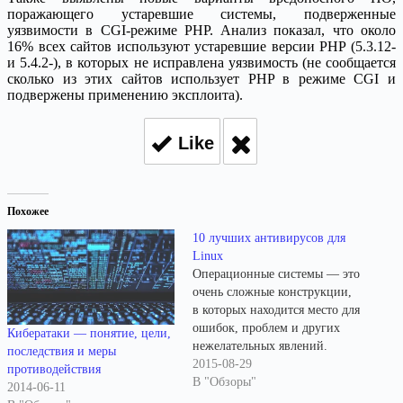
поражающего устаревшие системы, подверженные
уязвимости в CGI-режиме PHP. Анализ показал, что около
16% всех сайтов используют устаревшие версии PHP (5.3.12-
и 5.4.2-), в которых не исправлена уязвимость (не сообщается
сколько из этих сайтов использует PHP в режиме CGI и
подвержены применению эксплоита).
Like
Похожее
10 лучших антивирусов для
Linux
Операционные системы — это
очень сложные конструкции,
в которых находится место для
ошибок, проблем и других
Кибератаки — понятие, цели,
нежелательных явлений.
последствия и меры
Особые опасения вызывают
2015-08-29
противодействия
искусственно созданные
В "Обзоры"
2014-06-11
«явления», которые мы