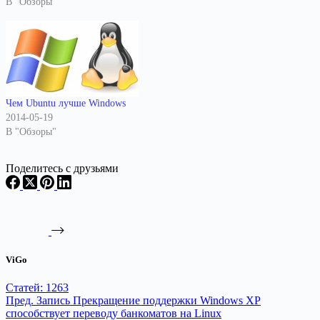
В "Обзоры"
называем вирусами,
троянскими конями, сетевыми
червями и шпионскими
программами. Операционные
системы семейства Linux
считаются неплохо
защищёнными от подобного
Чем Ubuntu лучше Windows
рода проблем, но вероятность
2014-05-19
их возникновения…
В "Обзоры"
Поделитесь с друзьями
ViGo
Статей: 1263
Пред.
Запись
Прекращение поддержки Windows XP
способствует переводу банкоматов на Linux