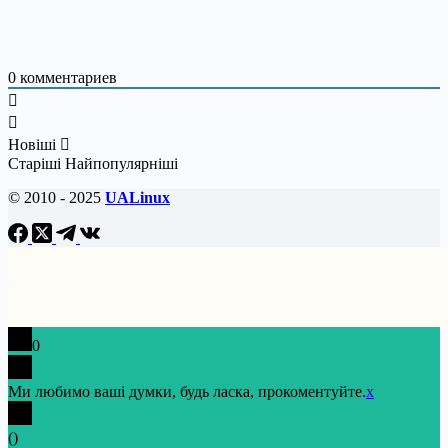
0
комментариев
Новіші
Старіші
Найпопулярніші
© 2010 - 2025
UALinux
0
Ми любимо ваші думки, будь ласка, прокоментуйте.
x
(
)