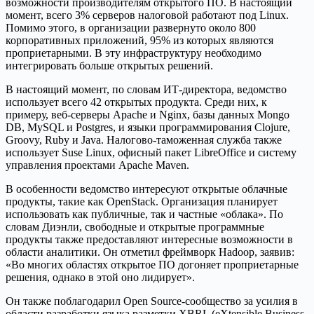
возможности производителям открытого ПО. В настоящий
момент, всего 3% серверов налоговой работают под Linux.
Помимо этого, в организации развернуто около 800
корпоративных приложений, 95% из которых являются
проприетарными. В эту инфраструктуру необходимо
интегрировать больше открытых решений.
В настоящий момент, по словам ИТ-директора, ведомство
использует всего 42 открытых продукта. Среди них, к
примеру, веб-серверы Apache и Nginx, базы данных Mongo
DB, MySQL и Postgres, и языки программирования Clojure,
Groovy, Ruby и Java. Налогово-таможенная служба также
использует Suse Linux, офисный пакет LibreOffice и систему
управления проектами Apache Maven.
В особенности ведомство интересуют открытые облачные
продукты, такие как OpenStack. Организация планирует
использовать как публичные, так и частные «облака». По
словам Диэнли, свободные и открытые программные
продукты также предоставляют интересные возможности в
области аналитики. Он отметил фреймворк Hadoop, заявив:
«Во многих областях открытое ПО догоняет проприетарные
решения, однако в этой оно лидирует».
Он также поблагодарил Open Source-сообщество за усилия в
области разработки языка разметки XBRL (eXtensible Business