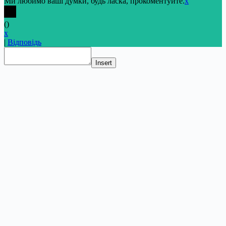
Ми любимо ваші думки, будь ласка, прокоментуйте.
x
(
)
x
|
Відповідь
Insert