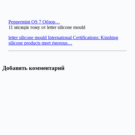
Peppermint OS 7 Обзор…
11 місяців тому от letter silicone mould
letter silicone mould International Certifications: Kinshing
silicone products meet rigorous…
Добавить комментарий