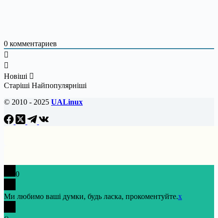
0
комментариев
Новіші
Старіші
Найпопулярніші
© 2010 - 2025
UALinux
0
Ми любимо ваші думки, будь ласка, прокоментуйте.
x