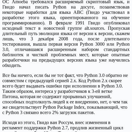
ОС Amoeba требовался расширяемый скриптовый язык, и
Гвидо начал писать Python на досуге, позаимствовав
некоторые наработки для языка ABC (Гвидо участвовал в
разработке этого языка, ориентированного на обучение
программированию). В феврале 1991 Гвидо опубликовал
исходный текст в новостной группе alt.sources. Пропуская
длительный путь эволюции языка от версии к версии, скажем
лишь, что 3 декабря 2008 года, после длительного
тестирования, вышла первая версия Python 3000 или Python
3.0, отличавшаяся расширенным набором стандартных
библиотек и чисткой проблемных мест, которые опытные
разработчики на предыдущих версиях языка уже научились
обходить.
Все бы ничего, если бы не тот факт, что Python 3.0 обратно не
совместим с предыдущей серией 2.x. Код Python 2.x скорее
всего будет выдавать ошибки при исполнении в Python 3.0.
Таким образом, интереса у разработчиков к 3-ей ветке
Питона, которая не содержит прорывных улучшений,
способных подтолкнуть людей к ее внедрению, нет, о чем так
же свидетельствует Python Package Index, показывающий, что
с Python 3 связано всего 2% загрузок пакетов.
Исходя из этого, Гвидо ван Россум, внес изменения в
регламент поддержки Python 2.7, продлив жизненный цикл