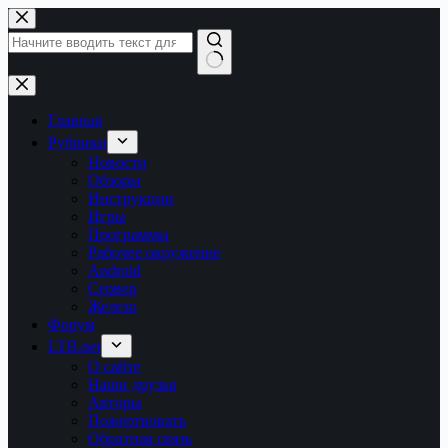
Перейти
к
сути
Ничего
не
найдено
Главная
Рубрики
Новости
Обзоры
Инструкции
Игры
Программы
Рабочее окружение
Android
Сервер
Железо
Форум
LTB.net
О сайте
Наши друзья
Авторы
Пожертвовать
Обратная связь