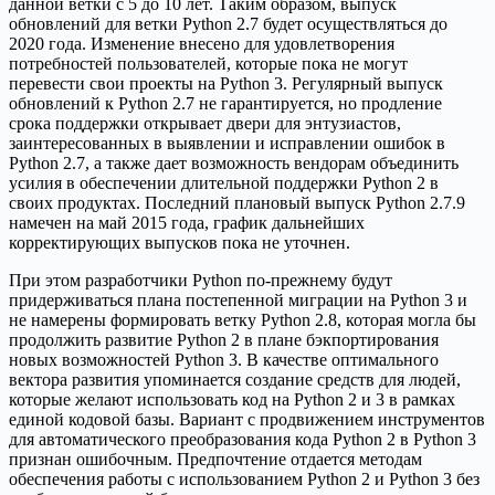
данной ветки с 5 до 10 лет. Таким образом, выпуск
обновлений для ветки Python 2.7 будет осуществляться до
2020 года. Изменение внесено для удовлетворения
потребностей пользователей, которые пока не могут
перевести свои проекты на Python 3. Регулярный выпуск
обновлений к Python 2.7 не гарантируется, но продление
срока поддержки открывает двери для энтузиастов,
заинтересованных в выявлении и исправлении ошибок в
Python 2.7, а также дает возможность вендорам объединить
усилия в обеспечении длительной поддержки Python 2 в
своих продуктах. Последний плановый выпуск Python 2.7.9
намечен на май 2015 года, график дальнейших
корректирующих выпусков пока не уточнен.
При этом разработчики Python по-прежнему будут
придерживаться плана постепенной миграции на Python 3 и
не намерены формировать ветку Python 2.8, которая могла бы
продолжить развитие Python 2 в плане бэкпортирования
новых возможностей Python 3. В качестве оптимального
вектора развития упоминается создание средств для людей,
которые желают использовать код на Python 2 и 3 в рамках
единой кодовой базы. Вариант с продвижением инструментов
для автоматического преобразования кода Python 2 в Python 3
признан ошибочным. Предпочтение отдается методам
обеспечения работы с использованием Python 2 и Python 3 без