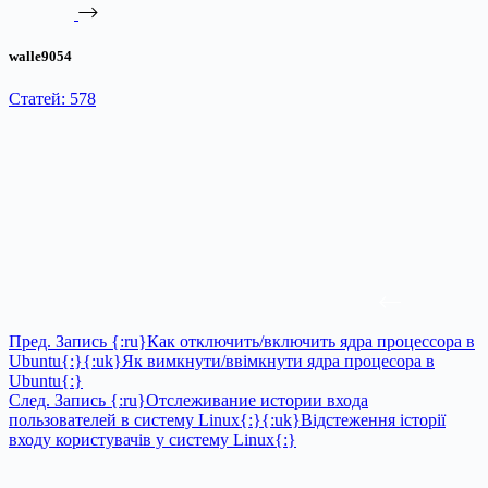
walle9054
Статей: 578
Пред.
Запись
{:ru}Как отключить/включить ядра процессора в
Ubuntu{:}{:uk}Як вимкнути/ввімкнути ядра процесора в
Ubuntu{:}
След.
Запись
{:ru}Отслеживание истории входа
пользователей в систему Linux{:}{:uk}Відстеження історії
входу користувачів у систему Linux{:}