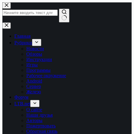
Перейти
к
сути
Ничего
не
найдено
Главная
Рубрики
Новости
Обзоры
Инструкции
Игры
Программы
Рабочее окружение
Android
Сервер
Железо
Форум
LTB.net
О сайте
Наши друзья
Авторы
Пожертвовать
Обратная связь