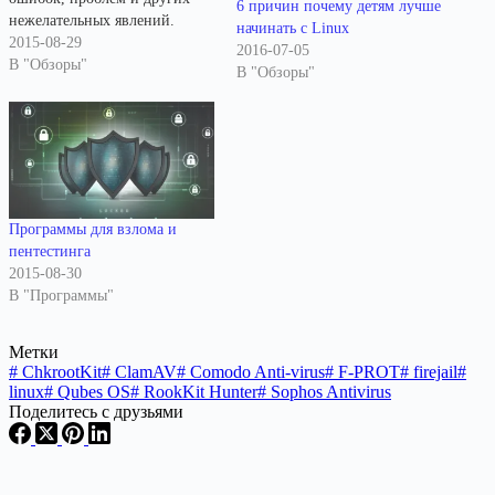
6 причин почему детям лучше
нежелательных явлений.
начинать с Linux
Особые опасения вызывают
2015-08-29
2016-07-05
искусственно созданные
В "Обзоры"
В "Обзоры"
«явления», которые мы
называем вирусами,
троянскими конями, сетевыми
червями и шпионскими
программами. Операционные
системы семейства Linux
считаются неплохо
Программы для взлома и
защищёнными от подобного
пентестинга
рода проблем, но вероятность
2015-08-30
их возникновения…
В "Программы"
Метки
#
ChkrootKit
#
ClamAV
#
Comodo Anti-virus
#
F-PROT
#
firejail
#
linux
#
Qubes OS
#
RookKit Hunter
#
Sophos Antivirus
Поделитесь с друзьями