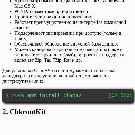
Кроссплатформенность; работает в Linux, Windows и
Mac OS X.
POSIX-совместимый, портативный
Простота установки и использования
Работает преимущественно из интерфейса командной
строки
Поддерживает сканирование при доступе (только в
Linux)
Обеспечивает обновление вирусной базы данных
Может сканировать архивы и сжатые файлы (также
защищает от архивных бомб), встроенная поддержка
включает Zip, Tar, 7Zip, Rar и др.
Для установки ClamAV на систему можно использовать
менеджер пакетов, установленный по умолчанию в
дистрибутиве Linux.
$ sudo apt install clamav [On Debian,
2. ChkrootKit