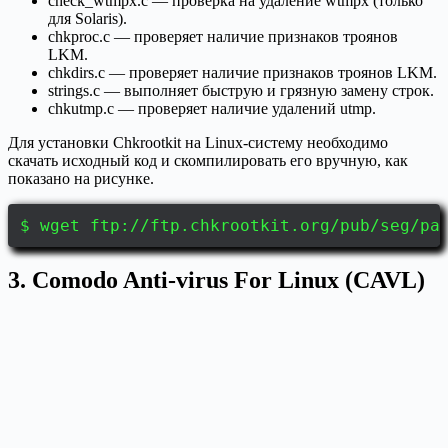
check_wtmpx.c — проверка на удаление wtmpx (только
для Solaris).
chkproc.c — проверяет наличие признаков троянов
LKM.
chkdirs.c — проверяет наличие признаков троянов LKM.
strings.c — выполняет быструю и грязную замену строк.
chkutmp.c — проверяет наличие удалений utmp.
Для установки Chkrootkit на Linux-систему необходимо
скачать исходный код и скомпилировать его вручную, как
показано на рисунке.
$ wget ftp://ftp.chkrootkit.org/pub/seg/pa
3. Comodo Anti-virus For Linux (CAVL)