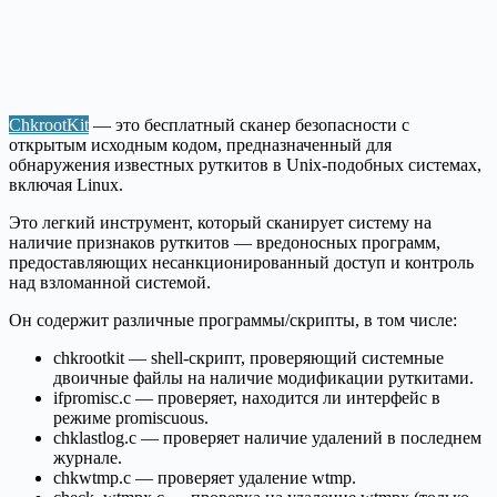
ChkrootKit
— это бесплатный сканер безопасности с
открытым исходным кодом, предназначенный для
обнаружения известных руткитов в Unix-подобных системах,
включая Linux.
Это легкий инструмент, который сканирует систему на
наличие признаков руткитов — вредоносных программ,
предоставляющих несанкционированный доступ и контроль
над взломанной системой.
Он содержит различные программы/скрипты, в том числе:
chkrootkit — shell-скрипт, проверяющий системные
двоичные файлы на наличие модификации руткитами.
ifpromisc.c — проверяет, находится ли интерфейс в
режиме promiscuous.
chklastlog.c — проверяет наличие удалений в последнем
журнале.
chkwtmp.c — проверяет удаление wtmp.