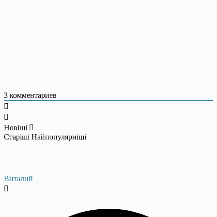
3
комментариев
Новіші
Старіші
Найпопулярніші
Виталий