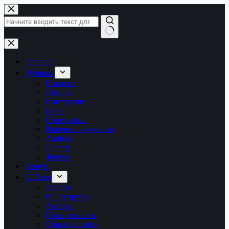
Перейти
к
сути
Ничего
не
найдено
Главная
Рубрики
Новости
Обзоры
Инструкции
Игры
Программы
Рабочее окружение
Android
Сервер
Железо
Форум
LTB.net
О сайте
Наши друзья
Авторы
Пожертвовать
Обратная связь