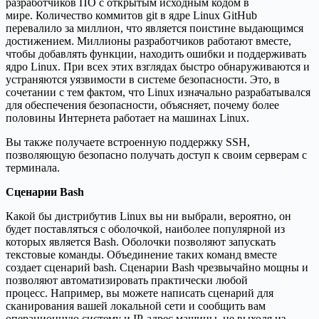
разработчиков ПО с открытым исходным кодом в
мире. Количество коммитов git в ядре Linux GitHub
перевалило за миллион, что является поистине выдающимся
достижением. Миллионы разработчиков работают вместе,
чтобы добавлять функции, находить ошибки и поддерживать
ядро ​​Linux. При всех этих взглядах быстро обнаруживаются и
устраняются уязвимости в системе безопасности. Это, в
сочетании с тем фактом, что Linux изначально разрабатывался
для обеспечения безопасности, объясняет, почему более
половины Интернета работает на машинах Linux.
Вы также получаете встроенную поддержку SSH,
позволяющую безопасно получать доступ к своим серверам с
терминала.
Сценарии Bash
Какой бы дистрибутив Linux вы ни выбрали, вероятно, он
будет поставляться с оболочкой, наиболее популярной из
которых является Bash. Оболочки позволяют запускать
текстовые команды. Объединение таких команд вместе
создает сценарий bash. Сценарии Bash чрезвычайно мощны и
позволяют автоматизировать практически любой
процесс. Например, вы можете написать сценарий для
сканирования вашей локальной сети и сообщить вам
операционную систему и IP-адрес машины, не выходя из