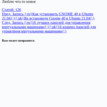
Люблю что-то новое
Статей: 126
Пред.
Запись
{:ru}Как установить GNOME 40 в Ubuntu
21.04{:}{:uk}Як встановити Gnome 40 в Ubuntu 21.04{:}
След.
Запись
{:ru}16 лучших панелей для управления
виртуальными машинами{:}{:uk}16 кращих панелей для
управління віртуальними машинами{:}
Вам может понравится