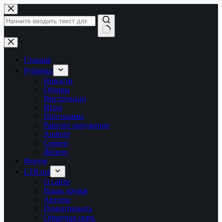
Перейти
к
сути
Ничего
не
найдено
Главная
Рубрики
Новости
Обзоры
Инструкции
Игры
Программы
Рабочее окружение
Android
Сервер
Железо
Форум
LTB.net
О сайте
Наши друзья
Авторы
Пожертвовать
Обратная связь