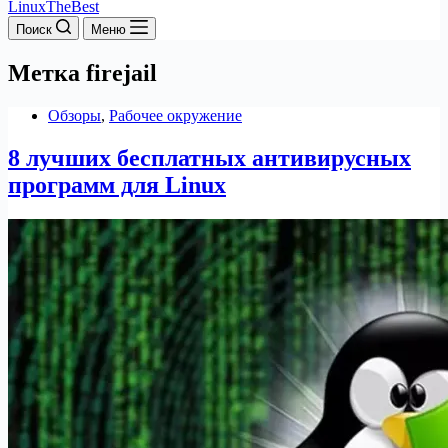
LinuxTheBest
Поиск
Меню
Метка
firejail
Обзоры
,
Рабочее окружение
8 лучших бесплатных антивирусных
программ для Linux