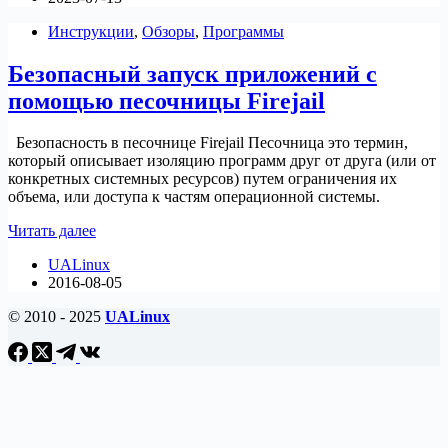
программ
Инструкции
,
Обзоры
,
Программы
для
Linux
Безопасный запуск приложений с
помощью песочницы Firejail
Безопасность в песочнице Firejail Песочница это термин,
который описывает изоляцию программ друг от друга (или от
конкретных системных ресурсов) путем ограничения их
объема, или доступа к частям операционной системы.
Безопасный
Читать далее
запуск
UALinux
приложений
2016-08-05
с
помощью
© 2010 - 2025
UALinux
песочницы
Firejail