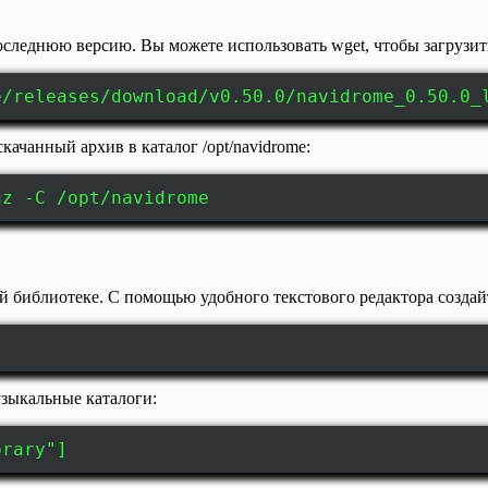
оследнюю версию. Вы можете использовать wget, чтобы загрузить
e/releases/download/v0.50.0/navidrome_0.50.0_
ачанный архив в каталог /opt/navidrome:
gz -C /opt/navidrome
библиотеке. С помощью удобного текстового редактора создайте ф
l
зыкальные каталоги:
brary"]