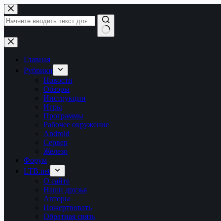
Перейти
к
сути
Ничего
не
найдено
Главная
Рубрики
Новости
Обзоры
Инструкции
Игры
Программы
Рабочее окружение
Android
Сервер
Железо
Форум
LTB.net
О сайте
Наши друзья
Авторы
Пожертвовать
Обратная связь