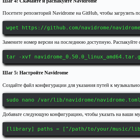
Шаг 4: Скачайте и распакуйте Navidrome
Посетите репозиторий Navidrome на GitHub, чтобы загрузить п
wget https://github.com/navidrome/navidrom
Замените номер версии на последнюю доступную. Распакуйте ск
tar -xvf navidrome_0.50.0_linux_amd64.tar.
Шаг 5: Настройте Navidrome
Создайте файл конфигурации для указания путей к музыкальной 
sudo nano /var/lib/navidrome/navidrome.tom
Добавьте следующую конфигурацию, чтобы указать на ваши му
[library] paths = ["/path/to/your/music/li