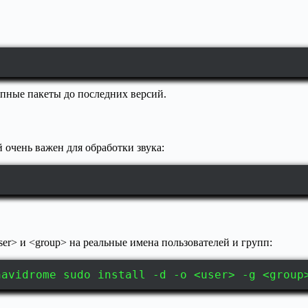
пные пакеты до последних версий.
 очень важен для обработки звука:
er> и <group> на реальные имена пользователей и групп:
navidrome sudo install -d -o <user> -g <group