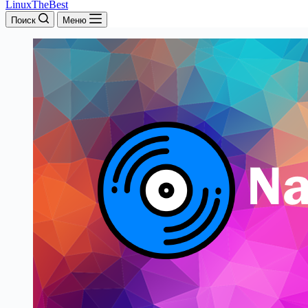
LinuxTheBest
Поиск
Меню