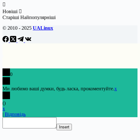
Новіші
Старіші
Найпопулярніші
© 2010 - 2025
UALinux
0
Ми любимо ваші думки, будь ласка, прокоментуйте.
x
(
)
x
|
Відповідь
Insert