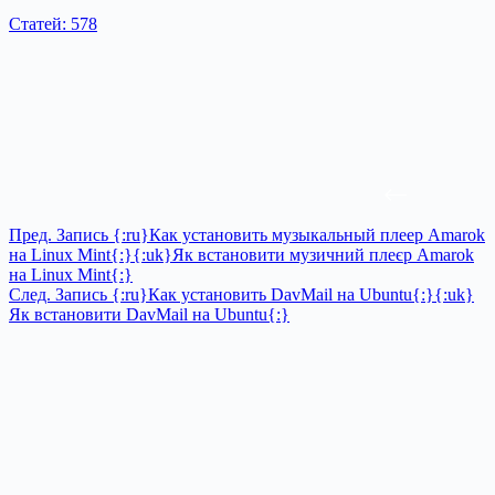
Статей: 578
Пред.
Запись
{:ru}Как установить музыкальный плеер Amarok
на Linux Mint{:}{:uk}Як встановити музичний плеєр Amarok
на Linux Mint{:}
След.
Запись
{:ru}Как установить DavMail на Ubuntu{:}{:uk}
Як встановити DavMail на Ubuntu{:}