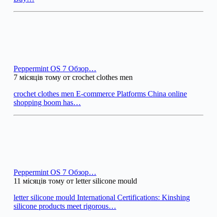
Peppermint OS 7 Обзор…
7 місяців тому от crochet clothes men
crochet clothes men E-commerce Platforms China online
shopping boom has…
Peppermint OS 7 Обзор…
11 місяців тому от letter silicone mould
letter silicone mould International Certifications: Kinshing
silicone products meet rigorous…