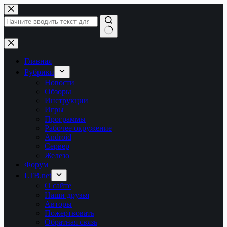
Перейти
к
сути
Ничего
не
найдено
Главная
Рубрики
Новости
Обзоры
Инструкции
Игры
Программы
Рабочее окружение
Android
Сервер
Железо
Форум
LTB.net
О сайте
Наши друзья
Авторы
Пожертвовать
Обратная связь