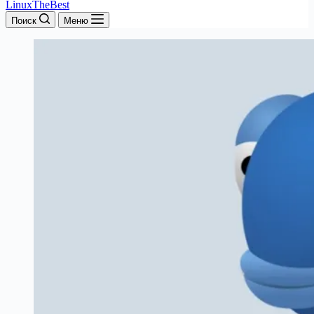
LinuxTheBest
Поиск
Меню