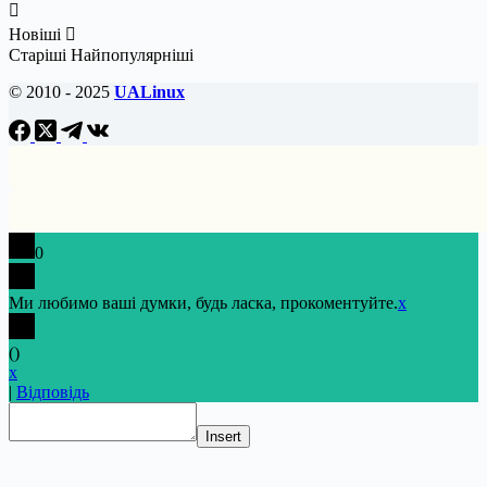
Новіші
Старіші
Найпопулярніші
© 2010 - 2025
UALinux
0
Ми любимо ваші думки, будь ласка, прокоментуйте.
x
(
)
x
|
Відповідь
Insert