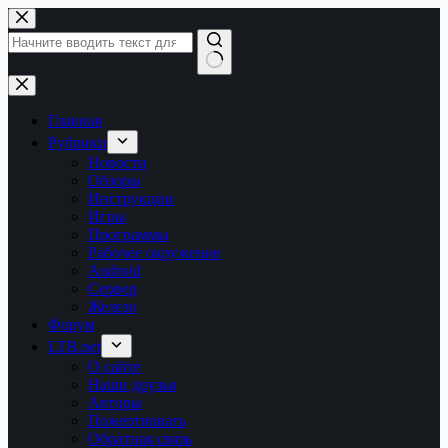
Перейти
к
сути
Ничего
не
найдено
Главная
Рубрики
Новости
Обзоры
Инструкции
Игры
Программы
Рабочее окружение
Android
Сервер
Железо
Форум
LTB.net
О сайте
Наши друзья
Авторы
Пожертвовать
Обратная связь