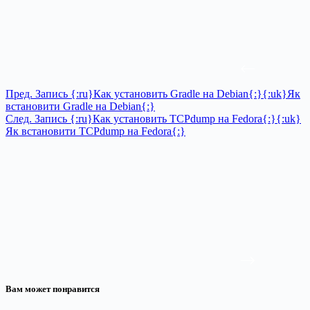
Пред.
Запись
{:ru}Как установить Gradle на Debian{:}{:uk}Як
встановити Gradle на Debian{:}
След.
Запись
{:ru}Как установить TCPdump на Fedora{:}{:uk}
Як встановити TCPdump на Fedora{:}
Вам может понравится