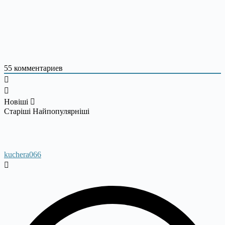
55
комментариев
Новіші
Старіші
Найпопулярніші
kuchera066