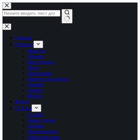
Перейти
к
сути
Ничего
не
найдено
Главная
Рубрики
Новости
Обзоры
Инструкции
Игры
Программы
Рабочее окружение
Android
Сервер
Железо
Форум
LTB.net
О сайте
Наши друзья
Авторы
Пожертвовать
Обратная связь