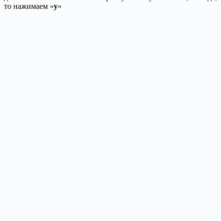
то нажимаем «
y
»