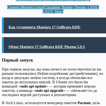
Скачать Manjaro Linux(Cinnamon, Budgie, Deepin, LXDE,
LXQT, Mate)
Как установить Manjaro 17 Gellivara KDE
Обзор Manjaro 17 Gellivara KDE Plazma 5.9.3
Первый запуск
При первом запуске, вы пока ничего не почуствуете(если вы
раньше пользовались Debian-подобными дистрибутивами), но
когда я запускаю любую систему, я всегда обновляю все
пакеты до актуальных версий. В Ubuntu это было бы
командой «
sudo apt update
» — которая проверяет версии
пакетов, а команда «
sudo apt upgrade
» — обновляет их до
последних версий доступных в репозиториях.
В Arch Linux, используется менеджер пакетов
Pacman
, цель