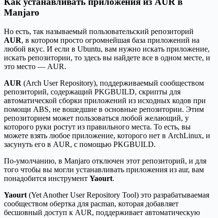
Как устанавливать приложения из AUR в
Manjaro
Но есть, так называемый пользовательский репозиторий
AUR
, в котором просто огромнейшая база приложений на
любой вкус. И если в Ubuntu, вам нужно искать приложение,
искать репозитории, то здесь вы найдете все в одном месте, и
это место — AUR.
AUR
(Arch User Repository), поддерживаемый сообществом
репозиторий, содержащий PKGBUILD, скрипты для
автоматической сборки приложений из исходных кодов при
помощи ABS, не вошедшие в основные репозитории. Этим
репозиторием может пользоваться любой желающий, у
которого руки ростут из правильного места. То есть, вы
можете взять любое приложение, которого нет в ArchLinux, и
засунуть его в AUR, с помощью PKGBUILD.
По-умолчанию, в Manjaro отключен этот репозиторий, и для
того чтобы вы могли устанавливать приложения из aur, вам
понадобится инструмент
Yaourt
.
Yaourt
(Yet Another User Repository Tool) это разрабатываемая
сообществом обертка для pacman, которая добавляет
бесшовный доступ к AUR, поддерживает автоматическую