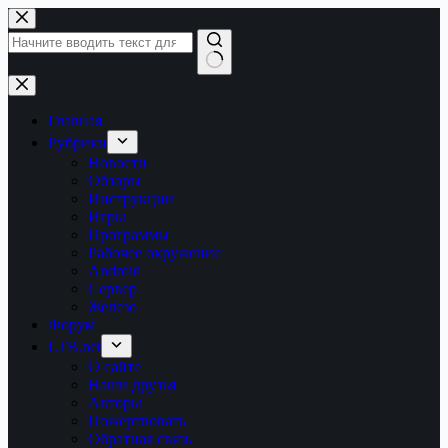
Перейти
к
сути
Ничего
не
найдено
Главная
Рубрики
Новости
Обзоры
Инструкции
Игры
Программы
Рабочее окружение
Android
Сервер
Железо
Форум
LTB.net
О сайте
Наши друзья
Авторы
Пожертвовать
Обратная связь