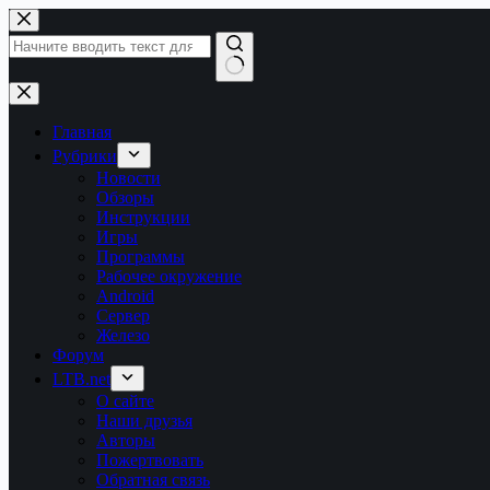
Перейти
к
сути
Ничего
не
найдено
Главная
Рубрики
Новости
Обзоры
Инструкции
Игры
Программы
Рабочее окружение
Android
Сервер
Железо
Форум
LTB.net
О сайте
Наши друзья
Авторы
Пожертвовать
Обратная связь