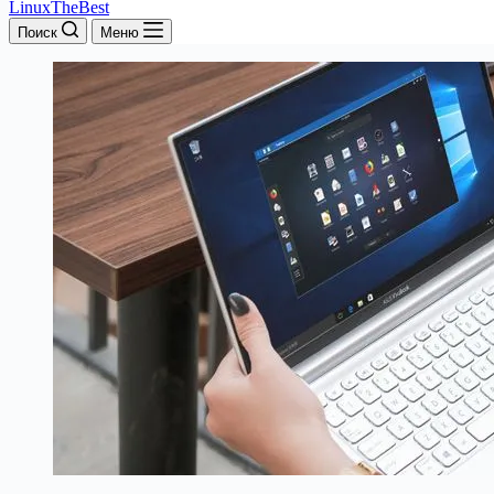
LinuxTheBest
Поиск
Меню