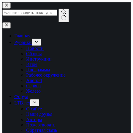
Перейти
к
сути
Ничего
не
найдено
Главная
Рубрики
Новости
Обзоры
Инструкции
Игры
Программы
Рабочее окружение
Android
Сервер
Железо
Форум
LTB.net
О сайте
Наши друзья
Авторы
Пожертвовать
Обратная связь