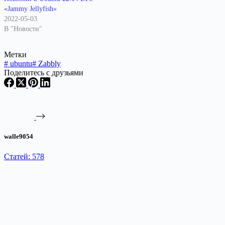
«Jammy Jellyfish»
2022-05-03
В "Новости"
Метки
#
ubuntu
#
Zabbly
Поделитесь с друзьями
walle9054
Статей: 578