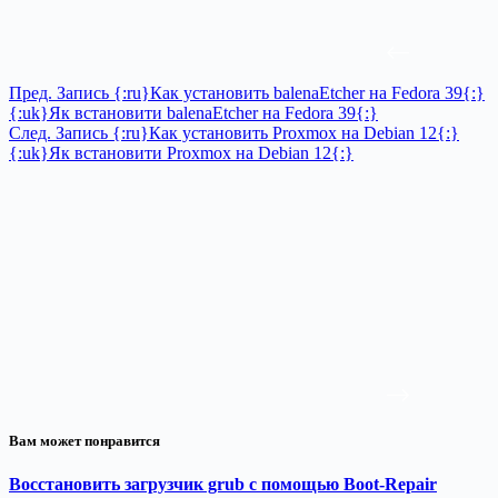
Пред.
Запись
{:ru}Как установить balenaEtcher на Fedora 39{:}
{:uk}Як встановити balenaEtcher на Fedora 39{:}
След.
Запись
{:ru}Как установить Proxmox на Debian 12{:}
{:uk}Як встановити Proxmox на Debian 12{:}
Вам может понравится
Восстановить загрузчик grub с помощью Boot-Repair