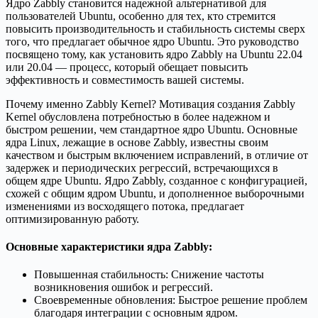
Ядро Zabbly становится надежной альтернативой для
пользователей Ubuntu, особенно для тех, кто стремится
повысить производительность и стабильность системы сверх
того, что предлагает обычное ядро Ubuntu. Это руководство
посвящено тому, как установить ядро Zabbly на Ubuntu 22.04
или 20.04 — процесс, который обещает повысить
эффективность и совместимость вашей системы.
Почему именно Zabbly Kernel? Мотивация создания Zabbly
Kernel обусловлена потребностью в более надежном и
быстром решении, чем стандартное ядро Ubuntu. Основные
ядра Linux, лежащие в основе Zabbly, известны своим
качеством и быстрым включением исправлений, в отличие от
задержек и периодических регрессий, встречающихся в
общем ядре Ubuntu. Ядро Zabbly, созданное с конфигурацией,
схожей с общим ядром Ubuntu, и дополненное выборочными
изменениями из восходящего потока, предлагает
оптимизированную работу.
Основные характеристики ядра Zabbly:
Повышенная стабильность: Снижение частоты
возникновения ошибок и регрессий.
Своевременные обновления: Быстрое решение проблем
благодаря интеграции с основным ядром.