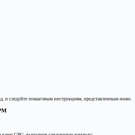
жд, и следуйте пошаговым инструкциям, представленным ниже.
RPM
те ключ GPG, выполнив следующую команду: