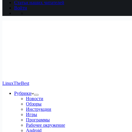
Статьи наших читателей
Войти
LinuxTheBest
Рубрики
Новости
Обзоры
Инструкции
Игры
Программы
Рабочее окружение
Android