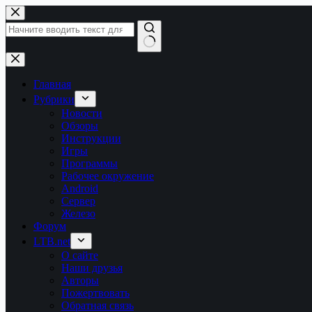
Перейти
к
сути
Ничего
не
найдено
Главная
Рубрики
Новости
Обзоры
Инструкции
Игры
Программы
Рабочее окружение
Android
Сервер
Железо
Форум
LTB.net
О сайте
Наши друзья
Авторы
Пожертвовать
Обратная связь