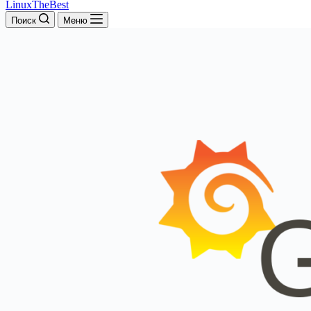
LinuxTheBest
Поиск
Меню