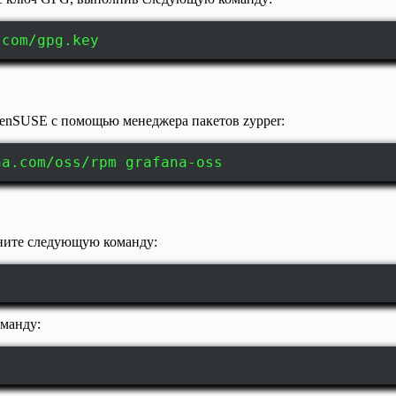
.com/gpg.key
penSUSE с помощью менеджера пакетов zypper:
na.com/oss/rpm grafana-oss
лните следующую команду:
оманду: