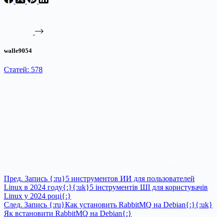
walle9054
Статей: 578
Пред.
Запись
{:ru}5 инструментов ИИ для пользователей
Linux в 2024 году{:}{:uk}5 інструментів ШІ для користувачів
Linux у 2024 році{:}
След.
Запись
{:ru}Как установить RabbitMQ на Debian{:}{:uk}
Як встановити RabbitMQ на Debian{:}