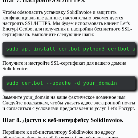
Шаг 7. Настройте SSL/HTTPS.
Чтобы обезопасить установку SolidInvoice и защитить
конфиденциальные данные, настоятельно рекомендуется
настроить SSL/HTTPS. Мы будем использовать клиент Let’s
Encrypt Certbot для получения и настройки бесплатного SSL-
сертификата. Выполните следующие шаги:
sudo apt install certbot python3-certbot-a
Получите и настройте SSL-сертификат для вашего домена
SolidInvoice:
sudo certbot --apache -d your_domain
Замените your_domain на ваше фактическое доменное имя.
Следуйте подсказкам, чтобы указать адрес электронной почты
и согласиться с условиями предоставления услуг Let’s Encrypt.
Шаг 8. Доступ к веб-интерфейсу SolidInvoice.
Перейдите к веб-инсталлятору SolidInvoice по адресу
https://your_domain в веб-браузере. Следуйте указаниям