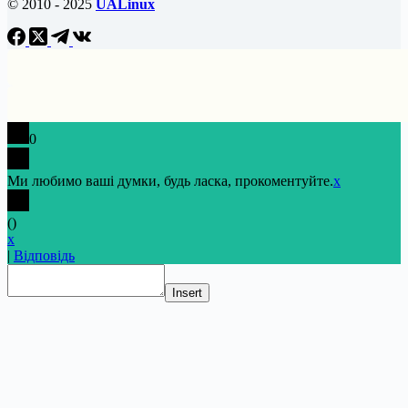
© 2010 - 2025
UALinux
0
Ми любимо ваші думки, будь ласка, прокоментуйте.
x
(
)
x
|
Відповідь
Insert