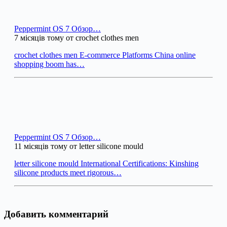
Peppermint OS 7 Обзор…
7 місяців тому от crochet clothes men
crochet clothes men E-commerce Platforms China online
shopping boom has…
Peppermint OS 7 Обзор…
11 місяців тому от letter silicone mould
letter silicone mould International Certifications: Kinshing
silicone products meet rigorous…
Добавить комментарий