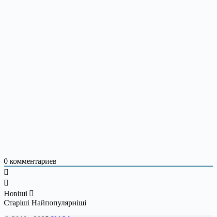
0
комментариев
Новіші
Старіші
Найпопулярніші