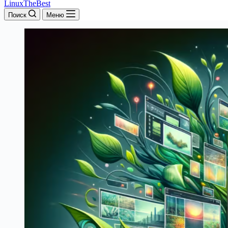
LinuxTheBest
Поиск
Меню