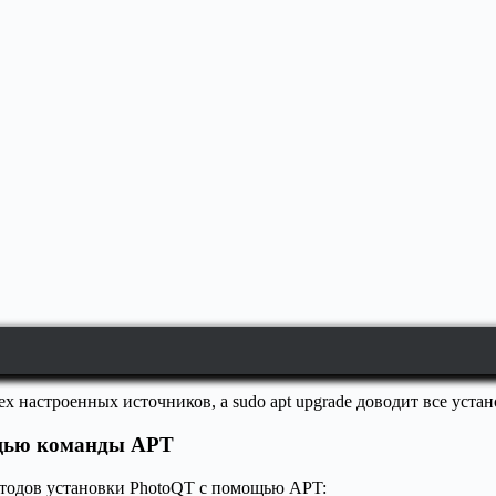
ех настроенных источников, а sudo apt upgrade доводит все уст
ощью команды APT
етодов установки PhotoQT с помощью APT: