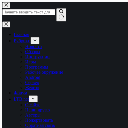
Перейти
к
сути
Ничего
не
найдено
Главная
Рубрики
Новости
Обзоры
Инструкции
Игры
Программы
Рабочее окружение
Android
Сервер
Железо
Форум
LTB.net
О сайте
Наши друзья
Авторы
Пожертвовать
Обратная связь