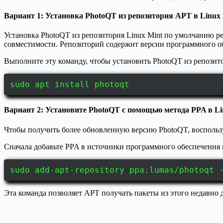
Вариант 1: Установка PhotoQT из репозитория APT в Linux
Установка PhotoQT из репозитория Linux Mint по умолчанию р
совместимости. Репозиторий содержит версии программного об
Выполните эту команду, чтобы установить PhotoQT из репозит
sudo apt install photoqt
Вариант 2: Установите PhotoQT с помощью метода PPA в Li
Чтобы получить более обновленную версию PhotoQT, восполь
Сначала добавьте PPA в источники программного обеспечения
sudo add-apt-repository ppa:lumas/photoqt 
Эта команда позволяет APT получать пакеты из этого недавно 