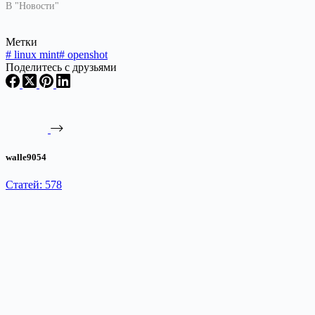
В "Новости"
Метки
#
linux mint
#
openshot
Поделитесь с друзьями
walle9054
Статей: 578