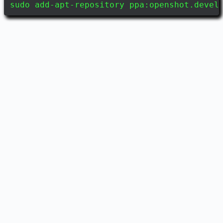
sudo add-apt-repository ppa:openshot.devel