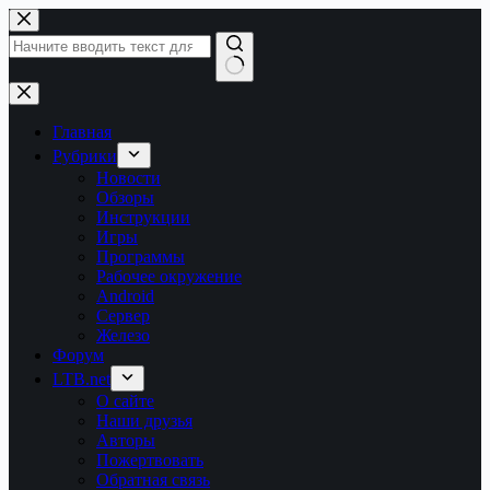
Перейти
к
сути
Ничего
не
найдено
Главная
Рубрики
Новости
Обзоры
Инструкции
Игры
Программы
Рабочее окружение
Android
Сервер
Железо
Форум
LTB.net
О сайте
Наши друзья
Авторы
Пожертвовать
Обратная связь