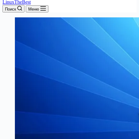
LinuxTheBest
Поиск
Меню