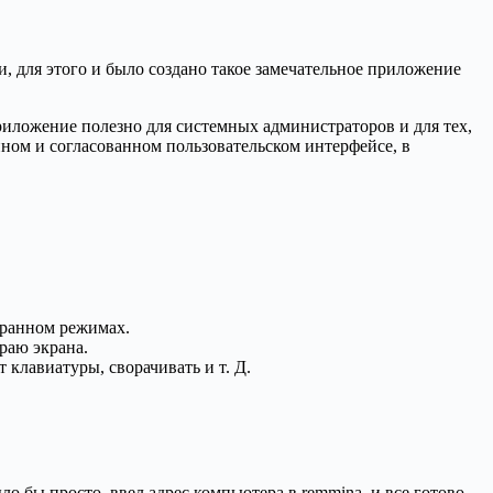
, для этого и было создано такое замечательное приложение
приложение полезно для системных администраторов и для тех,
ном и согласованном пользовательском интерфейсе, в
кранном режимах.
раю экрана.
клавиатуры, сворачивать и т. Д.
ыло бы просто, ввел адрес компьютера в remmina, и все готово,