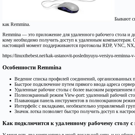
Бывают си
как Remmina.
Remmina — это приложение для удаленного рабочего стола и до
кому необходимо получить доступ к удаленным компьютерам. О
настоящий момент поддерживаются протоколы RDP, VNC, NX, 
https://linuxthebest.net/kak-ustanovit-poslednyuyu-versiyu-reminna-v
Особенности Remmina
Ведение списка профилей соединений, организованных 
Быстрое подключение путем прямого ввода адреса сервер
Удаленные рабочие столы с более высоким разрешением 
Полноэкранный режим View-port: удаленный рабочий стол
Плавающая панель инструментов в полноэкранном режиме 
Интерфейс с вкладками, необязательно управляемый гру
Значок лотка позволяет быстро получить доступ к наст
Как подключится к удаленному рабочему столу 
У меня есть два компьютера в моей локальной сети, и на обеи