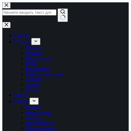
Перейти
к
сути
Ничего
не
найдено
Главная
Рубрики
Новости
Обзоры
Инструкции
Игры
Программы
Рабочее окружение
Android
Сервер
Железо
Форум
LTB.net
О сайте
Наши друзья
Авторы
Пожертвовать
Обратная связь