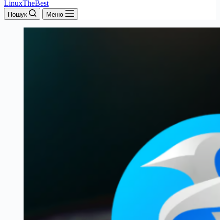
LinuxTheBest
Пошук
Меню