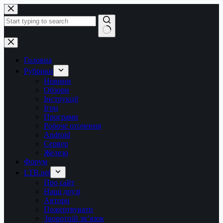
Перейти
до
вмісту
Немає
результатів
Головна
Рубрики
Новини
Обзори
Інструкції
Ігри
Програми
Робоче оточення
Android
Сервер
Железо
Форум
LTB.net
Про сайт
Наші друзі
Автори
Пожертвувати
Зворотній зв’язок