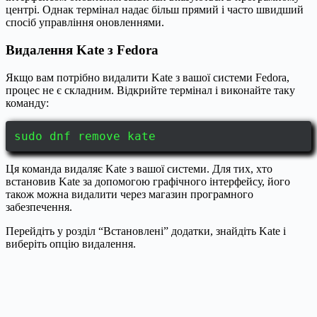
центрі. Однак термінал надає більш прямий і часто швидший
спосіб управління оновленнями.
Видалення Kate з Fedora
Якщо вам потрібно видалити Kate з вашої системи Fedora,
процес не є складним. Відкрийте термінал і виконайте таку
команду:
sudo dnf remove kate
Ця команда видаляє Kate з вашої системи. Для тих, хто
встановив Kate за допомогою графічного інтерфейсу, його
також можна видалити через магазин програмного
забезпечення.
Перейдіть у розділ “Встановлені” додатки, знайдіть Kate і
виберіть опцію видалення.