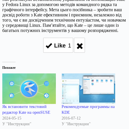
у Fedora Linux за допомогою методів командного рядка та
графічного інтерфейсу. Мета цього посібника – зробити ваш
досвід роботи з Kate ефективним і приємним, незалежно від
того, чи є ви досвідченим технічним ентузіастом, чи новачком
у середовищі Linux. Пам’ятайте, що Kate – це лише один із
багатьох потужних інструментів у вашому розпорядженні.
Like
1
Похожее
Як встановити текстовий
Рекомендуемые программы на
редактор Kate на openSUSE
KDE
2024-05-15
2016-07-12
У "Инструкции"
У "Инструкции"