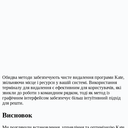
Обидва методи забезпечують чисте видалення програми Kate,
звільняючи місце і ресурси у вашій системі. Використання
терміналу для видалення є ефективним для користувачів, які
звикли до роботи з командним рядком, тоді як метод із
графічним інтерфейсом забезпечує більш інтуїтивний підхід
для решти.
Висновок
Ми розглянули встановлення, управління та оптимізацію Kate