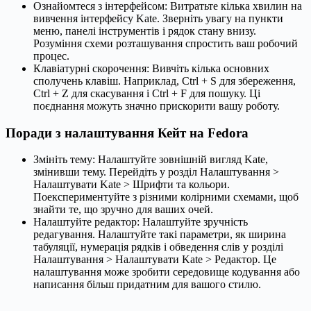
Ознайомтеся з інтерфейсом: Витратьте кілька хвилин на
вивчення інтерфейсу Kate. Зверніть увагу на пункти
меню, панелі інструментів і рядок стану внизу.
Розуміння схеми розташування спростить ваш робочий
процес.
Клавіатурні скорочення: Вивчіть кілька основних
сполучень клавіш. Наприклад, Ctrl + S для збереження,
Ctrl + Z для скасування і Ctrl + F для пошуку. Ці
поєднання можуть значно прискорити вашу роботу.
Поради з налаштування Кейт на Fedora
Змініть тему: Налаштуйте зовнішній вигляд Kate,
змінивши тему. Перейдіть у розділ Налаштування >
Налаштувати Kate > Шрифти та кольори.
Поекспериментуйте з різними колірними схемами, щоб
знайти те, що зручно для ваших очей.
Налаштуйте редактор: Налаштуйте зручність
редагування. Налаштуйте такі параметри, як ширина
табуляції, нумерація рядків і обведення слів у розділі
Налаштування > Налаштувати Kate > Редактор. Це
налаштування може зробити середовище кодування або
написання більш придатним для вашого стилю.