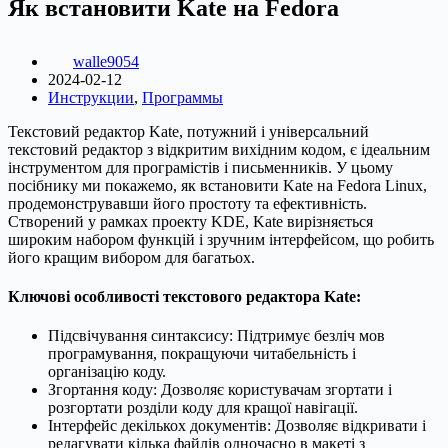
Як встановити Kate на Fedora
walle9054
2024-02-12
Инструкции
,
Программы
Текстовий редактор Kate, потужний і універсальний
текстовий редактор з відкритим вихідним кодом, є ідеальним
інструментом для програмістів і письменників. У цьому
посібнику ми покажемо, як встановити Kate на Fedora Linux,
продемонструвавши його простоту та ефективність.
Створений у рамках проекту KDE, Kate вирізняється
широким набором функцій і зручним інтерфейсом, що робить
його кращим вибором для багатьох.
Ключові особливості текстового редактора Kate:
Підсвічування синтаксису: Підтримує безліч мов
програмування, покращуючи читабельність і
організацію коду.
Згортання коду: Дозволяє користувачам згортати і
розгортати розділи коду для кращої навігації.
Інтерфейс декількох документів: Дозволяє відкривати і
редагувати кілька файлів одночасно в макеті з