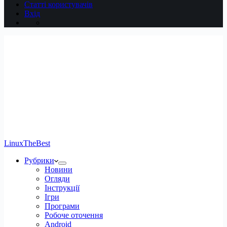
Статті користувачів
Вхід
LinuxTheBest
Рубрики
Новини
Огляди
Інструкції
Ігри
Програми
Робоче оточення
Android