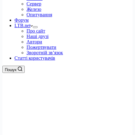
Сервер
Железо
Опитування
Форум
LTB.net
Про сайт
Наші друзі
Автори
Пожертвувати
Зворотній зв’язок
Статті користувачів
Пошук