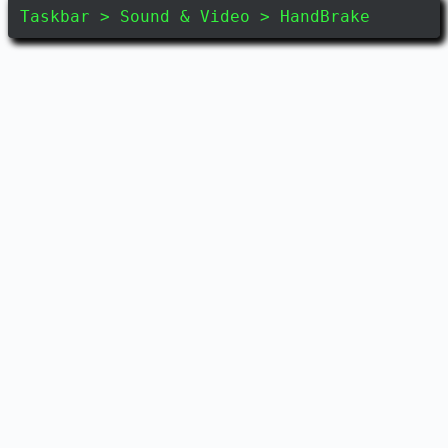
Taskbar > Sound & Video > HandBrake