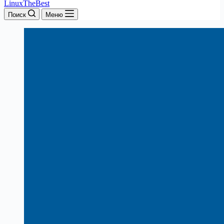
LinuxTheBest
Поиск
Меню