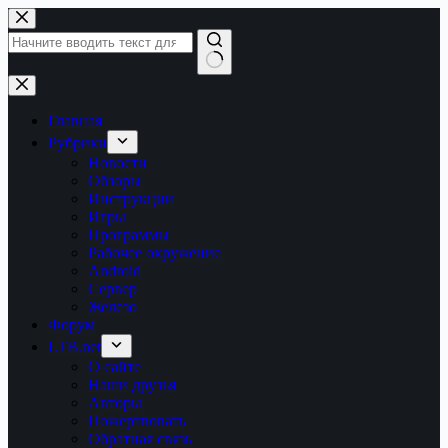
Перейти
к
сути
Ничего
не
найдено
Главная
Рубрики
Новости
Обзоры
Инструкции
Игры
Программы
Рабочее окружение
Android
Сервер
Железо
Форум
LTB.net
О сайте
Наши друзья
Авторы
Пожертвовать
Обратная связь