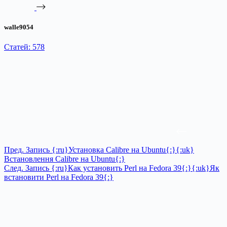
walle9054
Статей: 578
Пред.
Запись
{:ru}Установка Calibre на Ubuntu{:}{:uk}
Встановлення Calibre на Ubuntu{:}
След.
Запись
{:ru}Как установить Perl на Fedora 39{:}{:uk}Як
встановити Perl на Fedora 39{:}