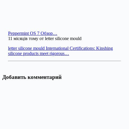
Peppermint OS 7 Обзор…
11 місяців тому от letter silicone mould
letter silicone mould International Certifications: Kinshing
silicone products meet rigorous…
Добавить комментарий