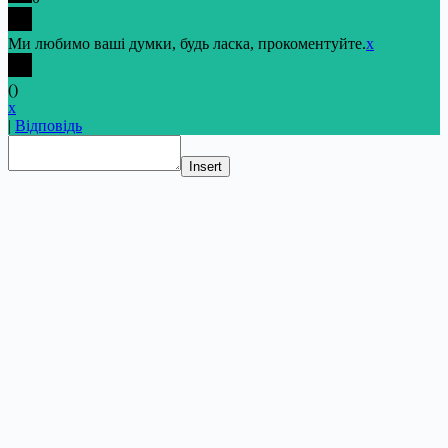
Ми любимо ваші думки, будь ласка, прокоментуйте.
x
(
)
x
|
Відповідь
Insert