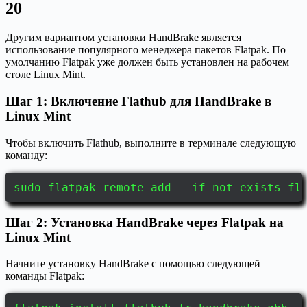
20
Другим вариантом установки HandBrake является
использование популярного менеджера пакетов Flatpak. По
умолчанию Flatpak уже должен быть установлен на рабочем
столе Linux Mint.
Шаг 1: Включение Flathub для HandBrake в
Linux Mint
Чтобы включить Flathub, выполните в терминале следующую
команду:
sudo flatpak remote-add --if-not-exists fl
Шаг 2: Установка HandBrake через Flatpak на
Linux Mint
Начните установку HandBrake с помощью следующей
команды Flatpak: