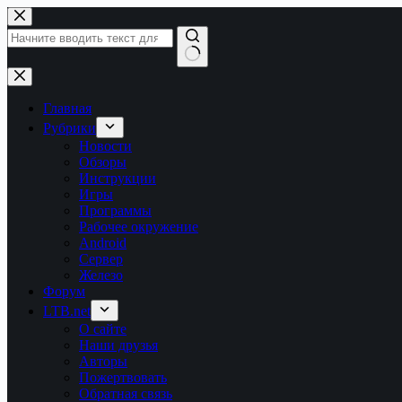
Перейти
к
сути
Ничего
не
найдено
Главная
Рубрики
Новости
Обзоры
Инструкции
Игры
Программы
Рабочее окружение
Android
Сервер
Железо
Форум
LTB.net
О сайте
Наши друзья
Авторы
Пожертвовать
Обратная связь