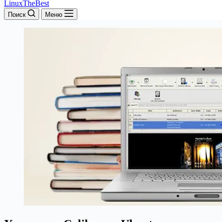
LinuxTheBest
Поиск
Меню