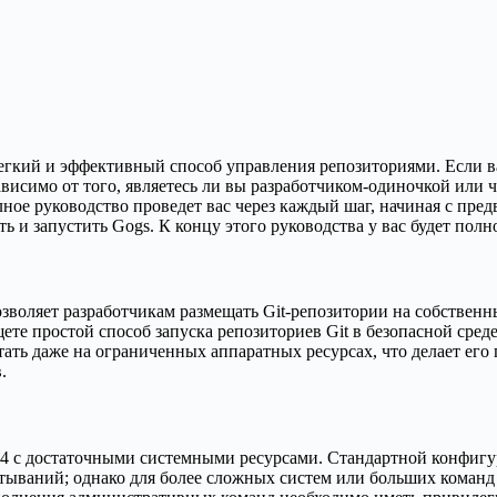
легкий и эффективный способ управления репозиториями. Если в
исимо от того, являетесь ли вы разработчиком-одиночкой или 
ое руководство проведет вас через каждый шаг, начиная с пре
ь и запустить Gogs. К концу этого руководства у вас будет пол
воляет разработчикам размещать Git-репозитории на собственны
 простой способ запуска репозиториев Git в безопасной среде
ать даже на ограниченных аппаратных ресурсах, что делает его
.
24.04 с достаточными системными ресурсами. Стандартной конфиг
тываний; однако для более сложных систем или больших команд