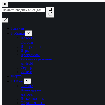
Перейти
к
сути
Ничего
не
найдено
Главная
Рубрики
Новости
Обзоры
Инструкции
Игры
Программы
Рабочее окружение
Android
Сервер
Железо
Форум
LTB.net
О сайте
Наши друзья
Авторы
Пожертвовать
Обратная связь