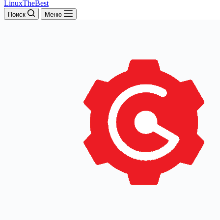
LinuxTheBest
Поиск
Меню