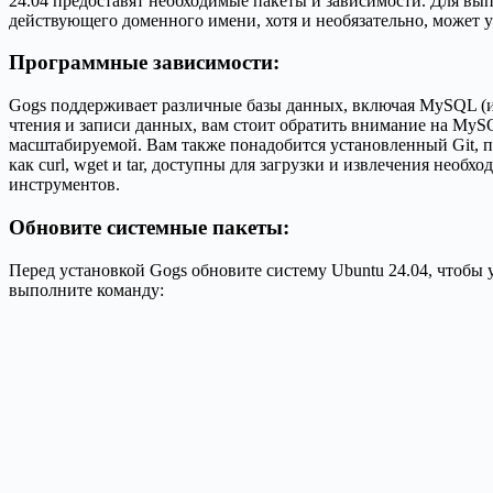
24.04 предоставят необходимые пакеты и зависимости. Для вы
действующего доменного имени, хотя и необязательно, может 
Программные зависимости:
Gogs поддерживает различные базы данных, включая MySQL (ил
чтения и записи данных, вам стоит обратить внимание на MySQ
масштабируемой. Вам также понадобится установленный Git, по
как curl, wget и tar, доступны для загрузки и извлечения нео
инструментов.
Обновите системные пакеты:
Перед установкой Gogs обновите систему Ubuntu 24.04, чтобы 
выполните команду: