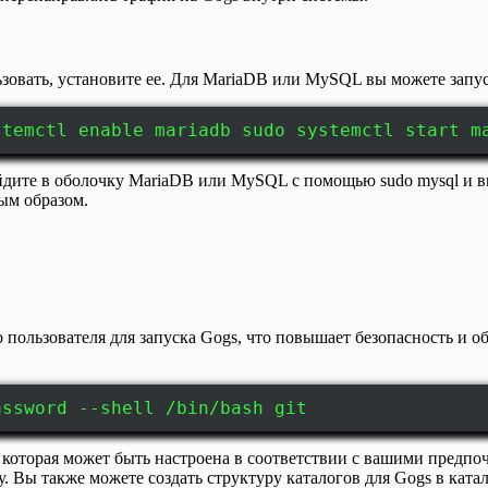
ьзовать, установите ее. Для MariaDB или MySQL вы можете запус
stemctl enable mariadb sudo systemctl start m
Зайдите в оболочку MariaDB или MySQL с помощью sudo mysql и 
ым образом.
 пользователя для запуска Gogs, что повышает безопасность и 
assword --shell /bin/bash git
, которая может быть настроена в соответствии с вашими предпо
Вы также можете создать структуру каталогов для Gogs в катал