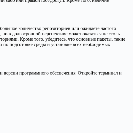
 sudo или прямой root-доступ. Кроме того, наличие
большое количество репозиториев или ожидаете частого
 но в долгосрочной перспективе может оказаться не столь
ториями. Кроме того, убедитесь, что основные пакеты, такие
ги по подготовке среды и установке всех необходимых
и и версии программного обеспечения. Откройте терминал и