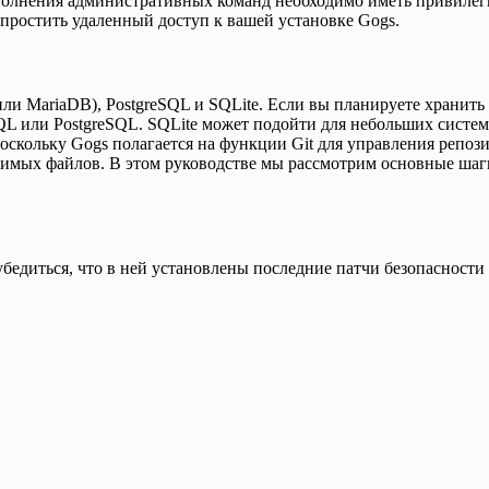
полнения административных команд необходимо иметь привилегии
упростить удаленный доступ к вашей установке Gogs.
и MariaDB), PostgreSQL и SQLite. Если вы планируете хранить 
L или PostgreSQL. SQLite может подойти для небольших систем,
скольку Gogs полагается на функции Git для управления репози
бходимых файлов. В этом руководстве мы рассмотрим основные ша
убедиться, что в ней установлены последние патчи безопасност