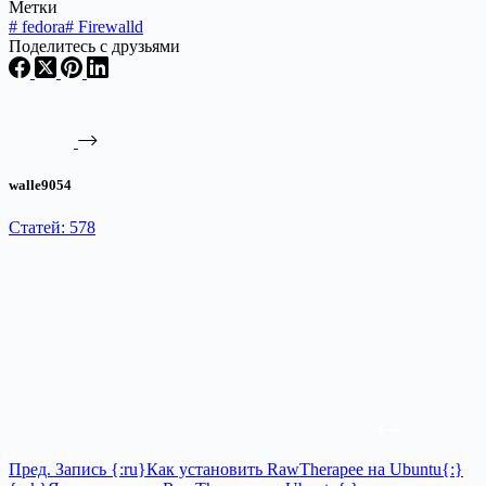
Метки
#
fedora
#
Firewalld
Поделитесь с друзьями
walle9054
Статей: 578
Пред.
Запись
{:ru}Как установить RawTherapee на Ubuntu{:}