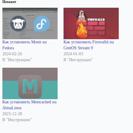
Похожее
Как установить Monit на
Как установить Firewalld на
Fedora
CentOS Stream 9
2024-02-26
2024-01-03
В "Инструкции"
В "Инструкции"
Как установить Memcached на
AlmaLinux
2023-12-28
В "Инструкции"