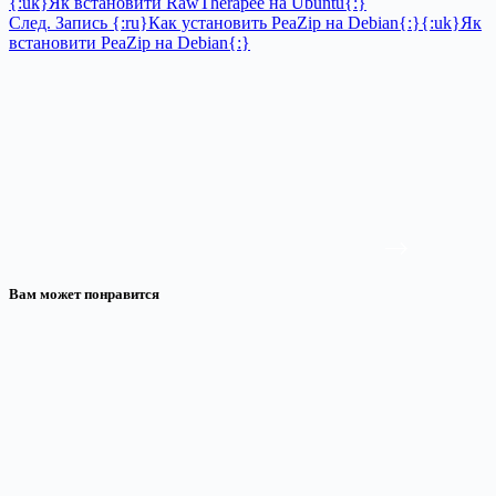
{:uk}Як встановити RawTherapee на Ubuntu{:}
След.
Запись
{:ru}Как установить PeaZip на Debian{:}{:uk}Як
встановити PeaZip на Debian{:}
Вам может понравится