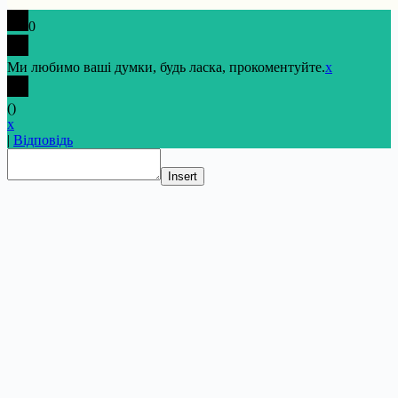
0
Ми любимо ваші думки, будь ласка, прокоментуйте.
x
(
)
x
|
Відповідь
Insert