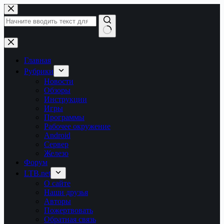
Перейти
к
сути
Ничего
не
найдено
Главная
Рубрики
Новости
Обзоры
Инструкции
Игры
Программы
Рабочее окружение
Android
Сервер
Железо
Форум
LTB.net
О сайте
Наши друзья
Авторы
Пожертвовать
Обратная связь