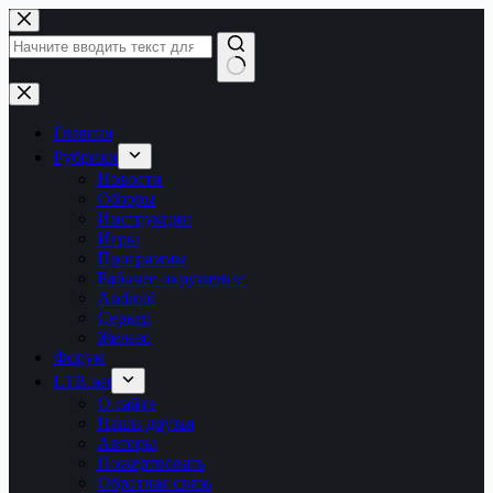
Перейти
к
сути
Ничего
не
найдено
Главная
Рубрики
Новости
Обзоры
Инструкции
Игры
Программы
Рабочее окружение
Android
Сервер
Железо
Форум
LTB.net
О сайте
Наши друзья
Авторы
Пожертвовать
Обратная связь