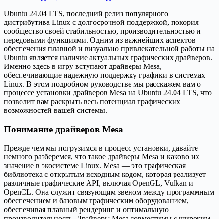
Ubuntu 24.04 LTS, последний релиз популярного
дистрибутива Linux с долгосрочной поддержкой, покорил
сообщество своей стабильностью, производительностью и
передовыми функциями. Одним из важнейших аспектов
обеспечения плавной и визуально привлекательной работы на
Ubuntu является наличие актуальных графических драйверов.
Именно здесь в игру вступают драйверы Mesa,
обеспечивающие надежную поддержку графики в системах
Linux. В этом подробном руководстве мы расскажем вам о
процессе установки драйверов Mesa на Ubuntu 24.04 LTS, что
позволит вам раскрыть весь потенциал графических
возможностей вашей системы.
Понимание драйверов Mesa
Прежде чем мы погрузимся в процесс установки, давайте
немного разберемся, что такое драйверы Mesa и каково их
значение в экосистеме Linux. Mesa — это графическая
библиотека с открытым исходным кодом, которая реализует
различные графические API, включая OpenGL, Vulkan и
OpenCL. Она служит связующим звеном между программным
обеспечением и базовым графическим оборудованием,
обеспечивая плавный рендеринг и оптимальную
производительность. Драйверы Mesa совместимы с широким