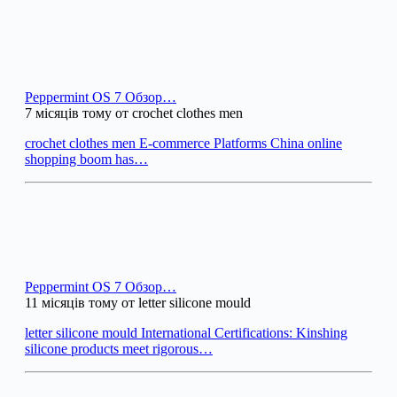
Peppermint OS 7 Обзор…
7 місяців тому от crochet clothes men
crochet clothes men E-commerce Platforms China online
shopping boom has…
Peppermint OS 7 Обзор…
11 місяців тому от letter silicone mould
letter silicone mould International Certifications: Kinshing
silicone products meet rigorous…