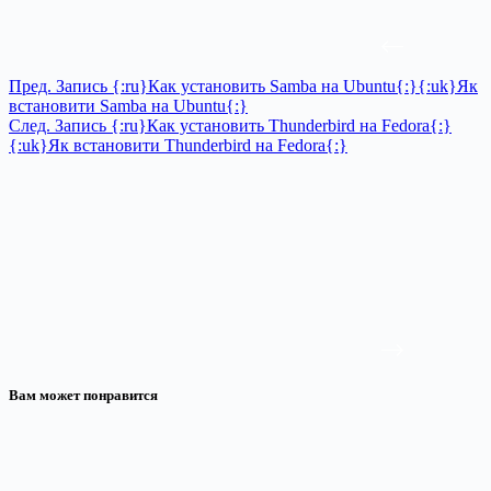
Пред.
Запись
{:ru}Как установить Samba на Ubuntu{:}{:uk}Як
встановити Samba на Ubuntu{:}
След.
Запись
{:ru}Как установить Thunderbird на Fedora{:}
{:uk}Як встановити Thunderbird на Fedora{:}
Вам может понравится