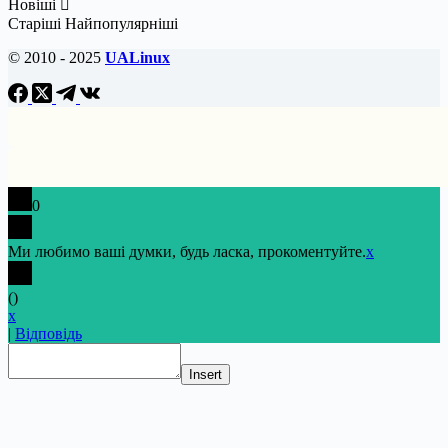
Новіші
Старіші
Найпопулярніші
© 2010 - 2025
UALinux
0
Ми любимо ваші думки, будь ласка, прокоментуйте.
x
(
)
x
|
Відповідь
Insert