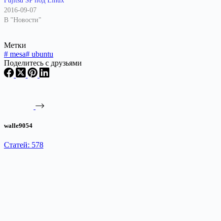
Fujitsu SP под Linux
2016-09-07
В "Новости"
Метки
#
mesa
#
ubuntu
Поделитесь с друзьями
walle9054
Статей: 578