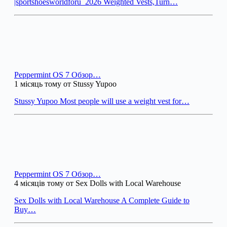
|sportshoesworldforu_2026 Weighted Vests,Turn…
Peppermint OS 7 Обзор…
1 місяць тому от Stussy Yupoo
Stussy Yupoo Most people will use a weight vest for…
Peppermint OS 7 Обзор…
4 місяців тому от Sex Dolls with Local Warehouse
Sex Dolls with Local Warehouse A Complete Guide to
Buy…