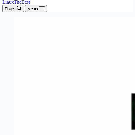
LinuxTheBest
Поиск
Меню