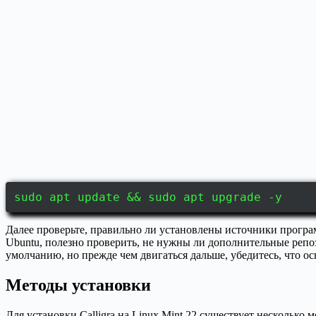
sudo apt update && sudo apt upgrade -y
Далее проверьте, правильно ли установлены источники програ
Ubuntu, полезно проверить, не нужны ли дополнительные репоз
умолчанию, но прежде чем двигаться дальше, убедитесь, что о
Методы установки
Для установки Calligra на Linux Mint 22 существует нескольк