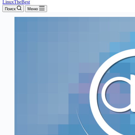
LinuxTheBest
Поиск
Меню