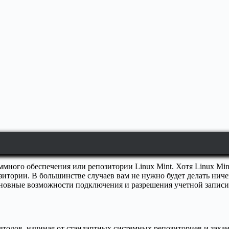
ммного обеспечения или репозитории Linux Mint. Хотя Linux Mi
итории. В большинстве случаев вам не нужно будет делать ниче
сновные возможности подключения и разрешения учетной записи 
о методов, начиная от стандартных системных репозиториев и з