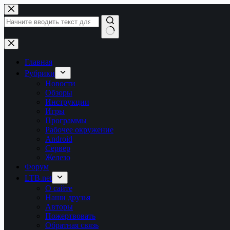
Перейти
к
сути
Ничего
не
найдено
Главная
Рубрики
Новости
Обзоры
Инструкции
Игры
Программы
Рабочее окружение
Android
Сервер
Железо
Форум
LTB.net
О сайте
Наши друзья
Авторы
Пожертвовать
Обратная связь