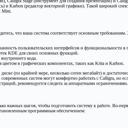
), Calligra Stage (инструмент для создания презентаций) и Calli
ь) и Karbon (редактор векторной графики). Такой широкий спек
 Mint.
едитесь, что ваша система соответствует основным требованиям. Х
сованность пользовательских интерфейсов и функциональности в
лиотек KDE для своих основных функций.
 внутреннего кода.
ия цветом в графических компонентах, таких как Krita и Karbon.
а диске (по крайней мере, несколько сотен мегабайт) и достато
овременных систем могут комфортно работать с Calligra, но ес
траций, рекомендуется следить за аппаратными ограничениями.
лько важных шагов, чтобы подготовить систему к работе. Во-пе
 установленным программным обеспечением: