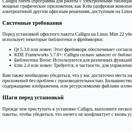
Calligra Sheets (программа для работы с электронными таблицами
мощные графические приложения, как Krita (цифровая живопис
альтернативой другим офисным решениям, доступным на Linux
Системные требования
Перед установкой офисного пакета Calligra на Linux Mint 22 уб
использует некоторые библиотеки и фреймворки:
Qt 5.3.0 или новее: Этот фреймворк обеспечивает согла
KDE Frameworks 5.7.0+: Calligra сильно зависит от биб
Библиотеки Boost: Используются для различных функций
lcms 2.4 или новее: Требуется, в частности, для управлен
Вам также необходимо убедиться, что у вас достаточно места н
приложений без проблем с производительностью. Большинство с
содержащими изображения, или ресурсоемкими файлами иллюс
Шаги перед установкой
Прежде чем приступить к установке Calligra, выполните неско
пакеты, чтобы убедиться, что ничего не конфликтует с вновь