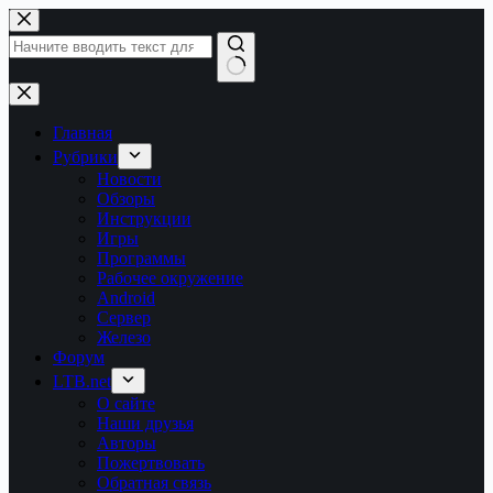
Перейти
к
сути
Ничего
не
найдено
Главная
Рубрики
Новости
Обзоры
Инструкции
Игры
Программы
Рабочее окружение
Android
Сервер
Железо
Форум
LTB.net
О сайте
Наши друзья
Авторы
Пожертвовать
Обратная связь