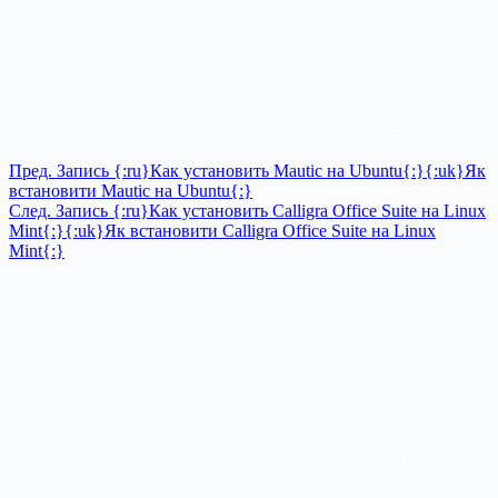
Пред.
Запись
{:ru}Как установить Mautic на Ubuntu{:}{:uk}Як
встановити Mautic на Ubuntu{:}
След.
Запись
{:ru}Как установить Calligra Office Suite на Linux
Mint{:}{:uk}Як встановити Calligra Office Suite на Linux
Mint{:}