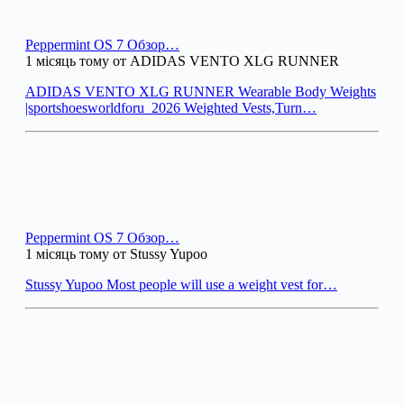
Peppermint OS 7 Обзор…
1 місяць тому от ADIDAS VENTO XLG RUNNER
ADIDAS VENTO XLG RUNNER Wearable Body Weights
|sportshoesworldforu_2026 Weighted Vests,Turn…
Peppermint OS 7 Обзор…
1 місяць тому от Stussy Yupoo
Stussy Yupoo Most people will use a weight vest for…