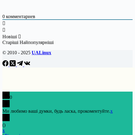
0
комментариев
Новіші
Старіші
Найпопулярніші
© 2010 - 2025
UALinux
0
Ми любимо ваші думки, будь ласка, прокоментуйте.
x
(
)
x