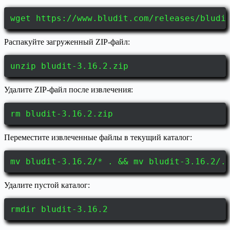
wget https://www.bludit.com/releases/bludi
Распакуйте загруженный ZIP-файл:
unzip bludit-3.16.2.zip
Удалите ZIP-файл после извлечения:
rm bludit-3.16.2.zip
Переместите извлеченные файлы в текущий каталог:
mv bludit-3.16.2/* . && mv bludit-3.16.2/.
Удалите пустой каталог:
rmdir bludit-3.16.2