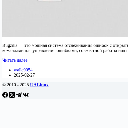
Bugzilla — это мощная система отслеживания ошибок с открыт
командами для управления ошибками, совместной работы над 
Как
Читать далее
установить
walle9054
Bugzilla
2025-02-27
на
Ubuntu
© 2010 - 2025
UALinux