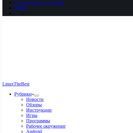
Статьи наших читателей
Войти
LinuxTheBest
Рубрики
Новости
Обзоры
Инструкции
Игры
Программы
Рабочее окружение
Android