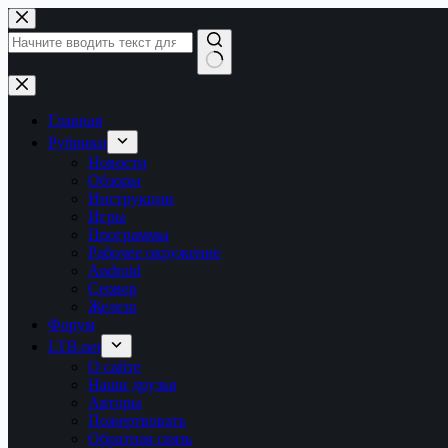
Перейти
к
сути
Ничего
не
найдено
Главная
Рубрики
Новости
Обзоры
Инструкции
Игры
Программы
Рабочее окружение
Android
Сервер
Железо
Форум
LTB.net
О сайте
Наши друзья
Авторы
Пожертвовать
Обратная связь