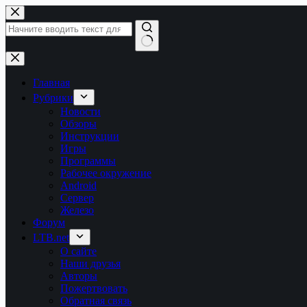
Перейти
к
сути
Ничего
не
найдено
Главная
Рубрики
Новости
Обзоры
Инструкции
Игры
Программы
Рабочее окружение
Android
Сервер
Железо
Форум
LTB.net
О сайте
Наши друзья
Авторы
Пожертвовать
Обратная связь