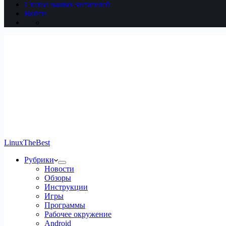
Статьи наших читателей
Войти
LinuxTheBest
Рубрики
Новости
Обзоры
Инструкции
Игры
Программы
Рабочее окружение
Android