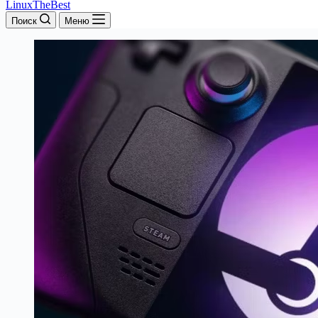
LinuxTheBest
Поиск
Меню