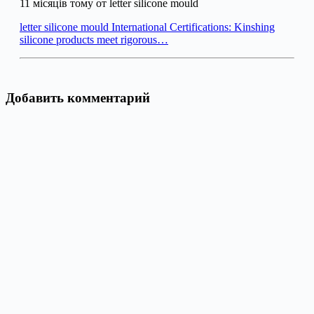
11 місяців тому от letter silicone mould
letter silicone mould International Certifications: Kinshing
silicone products meet rigorous…
Добавить комментарий