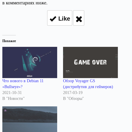
в комментариях ниже.
Like
Похожее
Что нового в Debian 11
Обзор Voyager GS
«Bullseye»?
(дистрибутив для геймеров)
2021-10-31
2017-03-19
В "Новости"
В "Обзоры"