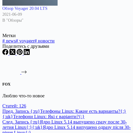
Обзор Voyager 20.04 LTS
2021-06-09
В "Обзоры"
Метки
#
news
#
voyager
#
новости
Поделитесь с друзьями
FOX
Люблю что-то новое
Статей: 126
Пред.
Запись
{:ru}Телефоны Linux: Какие есть варианты?{:}
{:uk}Телефони Linux: Які є варіанти?{:}
След.
Запись
{:ru}Ядро Linux 5.14 выпущено сразу после 30-
летия Linux{:}{:uk}Ядро Linux 5.14 випущено одразу після 30-
річчя Linux{:}