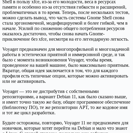
Shell в пользу xfce, из-за его молодости, веса в ресурсах
памяти и особенно из-за отсутствия гибкости и расширений,
проблематичных в то время. Теперь, после нескольких тестов,
можно сделать вывод, что часть системы Gnome Shell снова
стала эргономичной, модифицируемой и более гибкой, чем в
начале. Усилий по снижению общего потребления ресурсов
оказалось достаточно, чтобы снова начать Gnome-
приключение без xfce, несмотря на его легендарную легкость.
Voyager предназначен для многопрофильной и многозадачной
работы в эстетически приятной и иммерсивной среде, и так
было с момента возникновения Voyager, чтобы время,
проведенное на вашей машине, было максимально приятным.
Вкратце, общая идея заключается в том, что для каждого
профиля есть типичные опции, которые можно активировать
или не активировать.
Voyager — это не дистрибутив с собственными
репозиториями, а вариант Debian 11, как было сказано выше,
и имеет точно такую же базу, общее программное обеспечение
(библиотеку ПО), те же репозитории APT, то же кодовое имя
и тот же цикл разработки.
Будьте осторожны, повторяю, Voyager 11 не предназначен для
новичков, которые хотят перейти на Debian и мало что знают