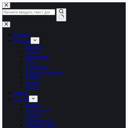
Перейти
к
сути
Ничего
не
найдено
Главная
Рубрики
Новости
Обзоры
Инструкции
Игры
Программы
Рабочее окружение
Android
Сервер
Железо
Форум
LTB.net
О сайте
Наши друзья
Авторы
Пожертвовать
Обратная связь