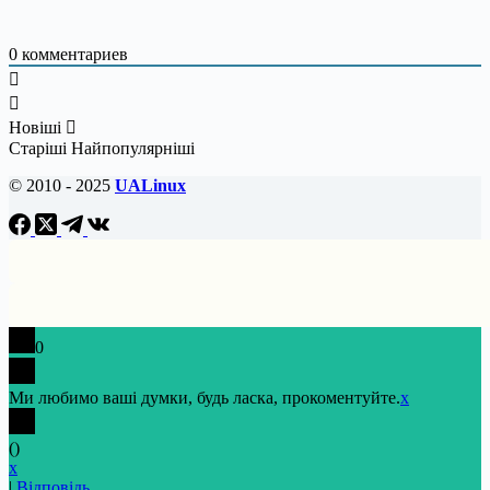
0
комментариев
Новіші
Старіші
Найпопулярніші
© 2010 - 2025
UALinux
0
Ми любимо ваші думки, будь ласка, прокоментуйте.
x
(
)
x
|
Відповідь