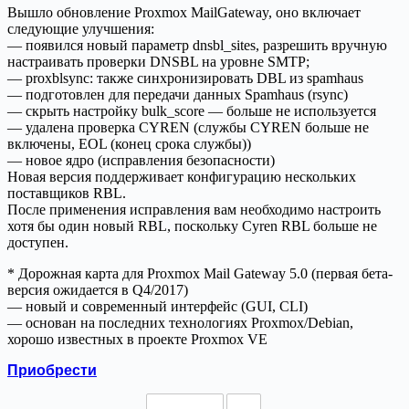
Вышло обновление Proxmox MailGateway, оно включает
следующие улучшения:
— появился новый параметр dnsbl_sites, разрешить вручную
настраивать проверки DNSBL на уровне SMTP;
— proxblsync: также синхронизировать DBL из spamhaus
— подготовлен для передачи данных Spamhaus (rsync)
— скрыть настройку bulk_score — больше не используется
— удалена проверка CYREN (службы CYREN больше не
включены, EOL (конец срока службы))
— новое ядро (исправления безопасности)
Новая версия поддерживает конфигурацию нескольких
поставщиков RBL.
После применения исправления вам необходимо настроить
хотя бы один новый RBL, поскольку Cyren RBL больше не
доступен.
* Дорожная карта для Proxmox Mail Gateway 5.0 (первая бета-
версия ожидается в Q4/2017)
— новый и современный интерфейс (GUI, CLI)
— основан на последних технологиях Proxmox/Debian,
хорошо известных в проекте Proxmox VE
Приобрести