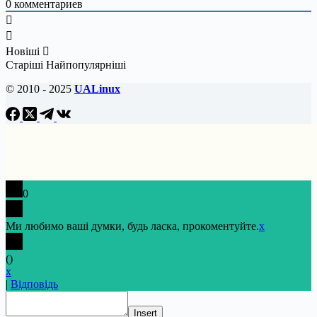
0
комментариев
Новіші
Старіші
Найпопулярніші
© 2010 - 2025
UALinux
0
Ми любимо ваші думки, будь ласка, прокоментуйте.
x
(
)
x
|
Відповідь
Insert