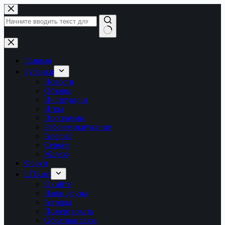
Перейти
к
сути
Ничего
не
найдено
Главная
Рубрики
Новости
Обзоры
Инструкции
Игры
Программы
Рабочее окружение
Android
Сервер
Железо
Форум
LTB.net
О сайте
Наши друзья
Авторы
Пожертвовать
Обратная связь